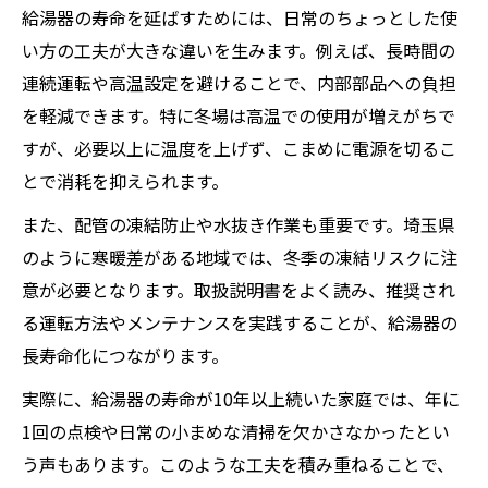
リフォーム時に考える給湯器点検のタイミ
給湯器の寿命を延ばすためには、日常のちょっとした使
ング
い方の工夫が大きな違いを生みます。例えば、長時間の
給湯器の寿命延長と省エネ効果の両立方法
連続運転や高温設定を避けることで、内部部品への負担
効率的な給湯器選びと補助金活用法を徹底解説
を軽減できます。特に冬場は高温での使用が増えがちで
給湯器選びで長寿命を実現するポイント
すが、必要以上に温度を上げず、こまめに電源を切るこ
とで消耗を抑えられます。
補助金を活用した埼玉県の給湯器更新術
耐久性に優れた給湯器と補助金の組み合わ
また、配管の凍結防止や水抜き作業も重要です。埼玉県
せ
のように寒暖差がある地域では、冬季の凍結リスクに注
エコリフォームで注目の給湯器補助金情報
意が必要となります。取扱説明書をよく読み、推奨され
る運転方法やメンテナンスを実践することが、給湯器の
給湯器の最新モデル導入と補助金利用法
長寿命化につながります。
壊れにくい給湯器で安心リフォームを実現
実際に、給湯器の寿命が10年以上続いた家庭では、年に
給湯器の壊れにくさを見極める選定基準
1回の点検や日常の小まめな清掃を欠かさなかったとい
埼玉県で選ぶ安心の給湯器リフォーム術
う声もあります。このような工夫を積み重ねることで、
耐久性重視で給湯器の寿命を最大化する方