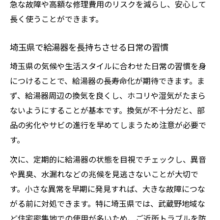
急な故障や高額な修理費用のリスクを減らし、安心して
法
長く使うことができます。
給湯器リフォームで後悔しない選び方の秘
訣
埼玉県で給湯器を長持ちさせる日常の習慣
壊れにくい給湯器とアフターサービスの重
埼玉県の気候や生活スタイルに合わせた日常の習慣を身
要性
につけることで、給湯器の長寿命化が期待できます。ま
補助金制度と給湯器の耐久性向上のポイント
ず、給湯器周辺の換気を良くし、ホコリや湿気がたまら
給湯器の耐久性アップと補助金利用の関係
ないようにすることが基本です。換気が不十分だと、部
埼玉県で給湯器補助金を最大限活用する方
品の劣化やサビの進行を早めてしまうため注意が必要で
法
す。
リフォーム補助金2026と給湯器長寿命化の
次に、定期的に給湯器の状態を目視でチェックし、異音
コツ
や異臭、水漏れなどの兆候を見逃さないことが大切で
給湯器の補助金制度を選ぶ際の注意点
す。小さな異常を早期に発見すれば、大きな故障につな
耐久性を高める給湯器リフォームの進め方
がる前に対処できます。特に埼玉県では、武蔵野地域な
光熱費を抑える給湯器長寿命化の実践術
ど住宅密集地での使用が多いため、ご近所トラブルを防