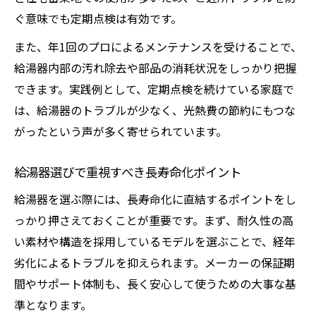
ぐ意味でも定期点検は有効です。
給湯器長寿命化で光熱費を削減するポイン
ト
また、年1回のプロによるメンテナンスを受けることで、
埼玉県で実践できる省エネ給湯器運用法
給湯器内部の汚れ除去や部品の消耗状況をしっかり把握
できます。実践例として、定期点検を続けている家庭で
給湯器の寿命延長とコスト削減の両立策
は、給湯器のトラブルが少なく、光熱費の節約にもつな
リフォーム時に考える光熱費節約のコツ
がったという声が多く寄せられています。
給湯器の長寿命化がもたらす家計への効果
給湯器選びで重視すべき長寿命化ポイント
給湯器を選ぶ際には、長寿命化に直結するポイントをし
っかり押さえておくことが重要です。まず、耐久性の高
い素材や構造を採用しているモデルを選ぶことで、経年
劣化によるトラブルを抑えられます。メーカーの保証期
間やサポート体制も、長く安心して使うための大事な基
準となります。