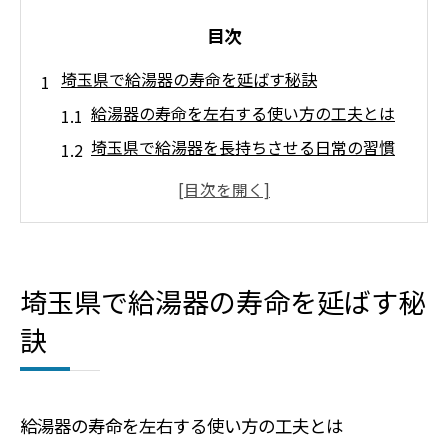
目次
埼玉県で給湯器の寿命を延ばす秘訣
給湯器の寿命を左右する使い方の工夫とは
埼玉県で給湯器を長持ちさせる日常の習慣
給湯器選びで重視すべき長寿命化ポイント
リフォーム時に考える給湯器の耐久性強化
策
埼玉県の給湯器で壊れにくいモデルの特徴
埼玉県で給湯器の寿命を延ばす秘
給湯器の長寿命化なら定期メンテナンスを重視
訣
給湯器の定期メンテナンスが長寿命の鍵に
埼玉県でできる給湯器メンテナンスの基本
給湯器の故障予防と耐久性向上の具体策
給湯器の寿命を左右する使い方の工夫とは