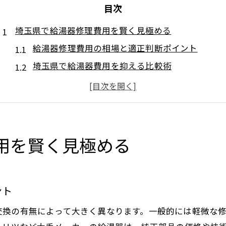
目次
埼玉県で給湯器修理費用を賢く見極める
給湯器修理費用の相場と適正判断ポイント
埼玉県で給湯器費用を抑える比較術
給湯器修理の総額を見極めるコツとは
給湯器の修理依頼時に確認すべき費用内訳
一軒家向け給湯器修理で後悔しない選択法
給湯器のトラブル時に後悔しない判断法
用を賢く見極める
給湯器トラブル時の修理と交換の見極め方
後悔しない給湯器選択のための判断基準
ント
埼玉県で給湯器修理か交換か迷った時の考え方
給湯器費用比較で損しないための重要ポイント
交換の有無によって大きく異なります。一般的には軽微な修
修理か交換か給湯器の適切な判断タイミング