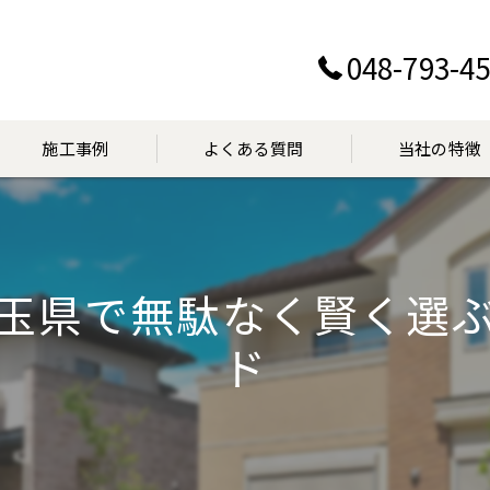
048-793-4
施工事例
よくある質問
当社の特徴
設置
交換
玉県で無駄なく賢く選
点検
ド
マンション
見積り