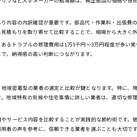
ーリツなど大手メーカーの給湯器は、純正部品の価格や技
費用差が生まれる理由と納得の選び方
給湯器修理費用に差が出る主な要因とは
もり内容の内訳確認が重要です。部品代・作業料・出張費
給湯器費用の違いを納得して選ぶために
ら見積もりを取り寄せて比較することで、相場から大きく
埼玉県で費用差が出る給湯器選びの注意点
あるトラブルの修理費用は1万5千円〜3万円程度が多い
給湯器修理費用の比較で重視すべき条件
とで、納得感の高い判断につながります。
費用差を理解し納得できる給湯器業者の探し方
ノーリツなどメーカーで変わる給湯器修理費
給湯器修理費用がメーカーで異なる理由
、地域密着型の業者の選定と比較が鍵となります。特に、
ノーリツ給湯器の修理費用に関する実態
す。地域特有の気候や住宅事情に詳しい業者は、適切な修
メーカーごとの給湯器費用比較と選び方
給湯器メーカー別の特徴と修理費用の違い
用やサービス内容を比較することが実践的な節約術です。
ノーリツなどメーカー公式修理の費用傾向
利用者の声を参考に、信頼できる業者を選ぶことも大切で