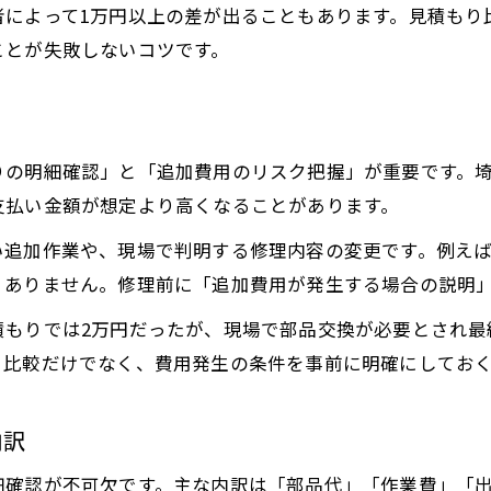
相場以上にかかる追加費用の注意点とは
者によって1万円以上の差が出ることもあります。見積もり
給湯器修理で追加費用が発生する主な要素
ことが失敗しないコツです。
給湯器修理費用の見積もりで注意すべき点
追加費用がかかる給湯器修理の具体例と対策
埼玉県で給湯器費用の追加請求を防ぐ方法
りの明細確認」と「追加費用のリスク把握」が重要です。
給湯器修理の総額を超えないための準備ポイント
支払い金額が想定より高くなることがあります。
一軒家の給湯器 修理と交換で知っておきたいこと
い追加作業や、現場で判明する修理内容の変更です。例え
一軒家の給湯器修理で押さえるべき費用知識
くありません。修理前に「追加費用が発生する場合の説明
給湯器交換費用を比較する際の重要ポイント
積もりでは2万円だったが、現場で部品交換が必要とされ最
一軒家特有の給湯器費用事情と注意点
り比較だけでなく、費用発生の条件を事前に明確にしてお
給湯器の設置条件による費用違いを理解する
一軒家で給湯器修理か交換か迷った時の判断基準
内訳
細確認が不可欠です。主な内訳は「部品代」「作業費」「出