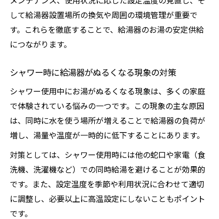
メンテナンス、使用状況に応じた設定温度の見直し、そ
方法
して給湯器設置場所の換気や周囲の環境管理が重要で
給湯器の湯量安定しない原因のセルフ診断
す。これらを徹底することで、給湯器のお湯の安定供給
術
につながります。
サンドイッチ現象が起きる時の診断ポイン
シャワー時に給湯器がぬるくなる現象の対策
ト
給湯器の設定温度よりぬるい現象の確認ス
シャワー使用中にお湯がぬるくなる現象は、多くの家庭
テップ
で体験されている悩みの一つです。この現象の主な原因
設定温度40°Cがダメな理由を知るポイント
は、同時に水を使う場所が増えることで給湯器の負荷が
増し、湯量や温度が一時的に低下することにあります。
給湯器を40℃設定にすると不安定になる理
由
対策としては、シャワー使用時には他の蛇口や家電（食
40℃設定がシャワー温度を安定させにくい
洗機、洗濯機など）での同時給湯を避けることが効果的
理由
です。また、設定温度を季節や利用状況に合わせて適切
に調整し、必要以上に高温設定にしないこともポイント
給湯器の省エネと衛生を両立する適切な温
です。
度設定