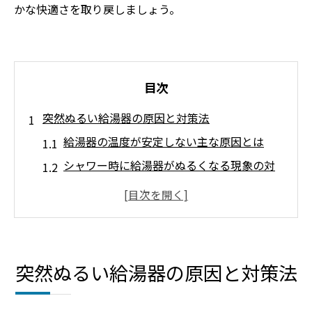
かな快適さを取り戻しましょう。
目次
突然ぬるい給湯器の原因と対策法
給湯器の温度が安定しない主な原因とは
シャワー時に給湯器がぬるくなる現象の対
策
給湯器サンドイッチ現象の仕組みと対処法
給湯器のお湯がぬるい時の簡単セルフチェ
ック
突然ぬるい給湯器の原因と対策法
給湯器設定温度よりぬるい時の見逃せない
ポイント