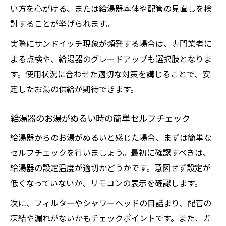
い方を心がける、または給湯器本体や配管の見直しを検
給湯器の適切な管理で省エネと安定を実現
討することが挙げられます。
温度安定のための給湯器省エネ運転ポイン
実際にサンドイッチ現象が頻発する場合は、専門業者に
ト
よる点検や、給湯器のグレードアップも選択肢となりま
給湯器の光熱費を抑えつつ快適さを確保す
す。使用状況に合わせた適切な対策を講じることで、安
る方法
定したお湯の供給が期待できます。
給湯器の設定温度見直しで省エネ生活を始
めよう
給湯器のお湯がぬるい時の簡単セルフチェック
お湯の温度安定と省エネを両立する使い方
給湯器からのお湯がぬるいと感じた場合、まずは簡単な
の工夫
セルフチェックを行いましょう。最初に確認すべきは、
給湯器の設定温度が適切かどうかです。意図せず設定が
低くなっていないか、リモコンの表示を確認します。
次に、フィルターやシャワーヘッドの目詰まり、配管の
凍結や漏れがないかもチェックポイントです。また、ガ