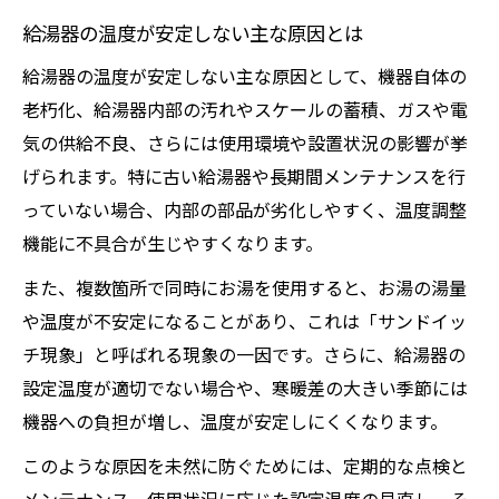
シャワー温度が安定しない悩みの解消術
給湯器の温度が安定しない主な原因とは
シャワーで給湯器の温度安定を保つ秘訣
給湯器の温度が安定しない主な原因として、機器自体の
給湯器シャワーの温度が不安定な時の確認
老朽化、給湯器内部の汚れやスケールの蓄積、ガスや電
手順
気の供給不良、さらには使用環境や設置状況の影響が挙
賃貸住宅で給湯器温度が安定しない理由と
げられます。特に古い給湯器や長期間メンテナンスを行
対策
っていない場合、内部の部品が劣化しやすく、温度調整
リンナイ・ノーリツ給湯器の温度変動対策
機能に不具合が生じやすくなります。
ポイント
また、複数箇所で同時にお湯を使用すると、お湯の湯量
給湯器の温度安定に必要な混合栓の見直し
や温度が不安定になることがあり、これは「サンドイッ
方
チ現象」と呼ばれる現象の一因です。さらに、給湯器の
給湯器でお湯が安定しない時の診断方法
設定温度が適切でない場合や、寒暖差の大きい季節には
給湯器の温度安定診断で見るべきチェック
機器への負担が増し、温度が安定しにくくなります。
項目
このような原因を未然に防ぐためには、定期的な点検と
エラーが出ない給湯器のぬるさを見極める