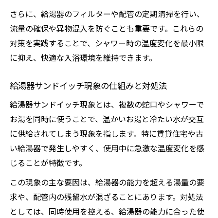
設定温度40°Cでは給湯器の寿命に影響する
さらに、給湯器のフィルターや配管の定期清掃を行い、
のか
流量の確保や異物混入を防ぐことも重要です。これらの
給湯器設定温度を見直すタイミングと注意
対策を実践することで、シャワー時の温度変化を最小限
点
に抑え、快適な入浴環境を維持できます。
お湯の安定供給に必要なメンテナンス術
給湯器サンドイッチ現象の仕組みと対処法
給湯器の安定性を保つ定期メンテナンスの
給湯器サンドイッチ現象とは、複数の蛇口やシャワーで
コツ
お湯を同時に使うことで、温かいお湯と冷たい水が交互
お湯が安定しない時のフィルター掃除の重
に供給されてしまう現象を指します。特に賃貸住宅や古
要性
い給湯器で発生しやすく、使用中に急激な温度変化を感
給湯器の配管清掃で温度安定を守る方法
じることが特徴です。
メンテナンス不足が給湯器温度不安定を招
この現象の主な要因は、給湯器の能力を超える湯量の要
く理由
求や、配管内の残留水が混ざることにあります。対処法
給湯器の劣化サインと早期発見の見分け方
としては、同時使用を控える、給湯器の能力に合った使
省エネと快適を両立する給湯器管理のコツ