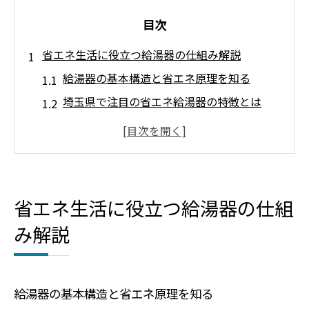
目次
省エネ生活に役立つ給湯器の仕組み解説
給湯器の基本構造と省エネ原理を知る
埼玉県で注目の省エネ給湯器の特徴とは
給湯器の仕組みを図解でわかりやすく解説
給湯器選びが省エネ生活に与える影響
給湯器の運転効率向上のポイント解説
快適な暮らしのための給湯器活用法を紹介
省エネ生活に役立つ給湯器の仕組
給湯器を活用した効率的な省エネ生活術
み解説
埼玉県の家庭に合う給湯器の使い方
給湯器で快適な暮らしを実現するコツ
給湯器の省エネ設定と節約のポイント
給湯器の基本構造と省エネ原理を知る