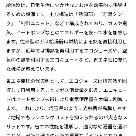
給湯器を活かす日常の工夫とは何か
給湯器は、日常生活に欠かせないお湯を効率的に供給す
給湯器の基本動作や構造がわかる一歩
るための設備です。主な構造は「熱源部」「貯湯タン
給湯器の動作原理を丁寧に解説します
ク」「制御ユニット」などで構成されており、ガスや電
気、ヒートポンプなどのエネルギーを使って水を加熱し
ガス給湯器や電気給湯器の構造比較
ます。従来型のガス給湯器は燃焼による熱を直接利用し
給湯器の仕組みを知ることで得られる安心
ますが、近年では排熱を再利用するエコジョーズや、空
主要な給湯器タイプの特長を理解しよう
気中の熱を利用するエコキュートなど、省エネ性に優れ
給湯器の内部構造が生活に与える影響
た機種が増えています。
埼玉県で給湯器選びを後悔しないために
省エネ原理の代表例として、エコジョーズは排気熱を回
給湯器選びで押さえるべき重要ポイント
収して再利用することでガス消費量を抑え、エコキュー
埼玉県の生活環境に適した給湯器とは
トはヒートポンプ技術により電気使用量を大幅に削減し
給湯器の種類と選択時の注意点を確認
ます。これにより、埼玉県のように光熱費が高騰しやす
給湯器の仕組み理解が選択ミスを防ぐ
い地域でもランニングコストを抑えられるのが大きなメ
給湯器選定で後悔しないための比較法
リットです。省エネ性能を理解し、適切な給湯器を選ぶ
ことが、家計と環境の両面で重要なポイントとなりま
給湯器の故障サインと対策ポイント集