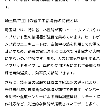
す。
給湯器の故障サインを事前に把握する方法
給湯器異常時の主な症状と早期発見のコツ
埼玉県で注目の省エネ給湯器の特徴とは
給湯器の仕組みを知ると故障に強くなる
埼玉県では、特に省エネ性能が高いヒートポンプ式やハ
給湯器トラブル時の基本的な対策を紹介
イブリッド型の給湯器が注目を集めています。ヒートポ
給湯器の故障予防に有効なチェックポイン
ンプ式のエコキュートは、空気中の熱を利用してお湯を
ト
沸かすため、従来の電気温水器に比べて消費電力が大幅
エコな給湯器への賢い交換タイミングとは
に少ないのが特徴です。また、ガスと電気を併用するハ
給湯器交換に適したサインとその理由
イブリッドタイプは、季節や使用状況に応じて最適な熱
給湯器交換時に省エネ性能を比較しよう
源を自動選択し、効率良く給湯できます。
給湯器の仕組みを踏まえた交換タイミング
さらに、埼玉県の家庭では省エネ給湯器の導入により、
給湯器の省エネ性能向上で得られる効果
光熱費削減や環境負荷の低減が期待できます。インバー
給湯器の交換で得られる経済的メリット
タ制御や温度センサーによる自動調整機能、リモート操
作対応など、先進的な機能が搭載されたモデルも多く、