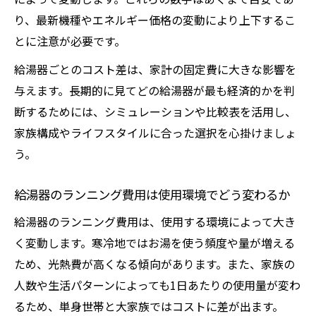
給湯器選びで光熱費節約を実現するポイン
り、最新機種やエネルギー価格の変動により上下するこ
ト
とに注意が必要です。
エコキュートやガス給湯器の費用比較の視
給湯器ごとのコスト差は、家計の固定費に大きな影響を
点
与えます。長期的に見てどの給湯器が最も経済的かを判
給湯器の使い方でランニングコストを下げ
断するためには、シミュレーションや比較表を活用し、
る方法
家族構成やライフスタイルに合った選択を心掛けましょ
給湯器のランニングコスト計算を活用した
う。
賢い選択
給湯器のランニング費用は使用環境でどう変わるか
ランニングコストを比較し適した給湯器を選ぶ
方法
給湯器のランニング費用は、使用する環境によって大き
給湯器のランニングコスト比較で最適な機
く変動します。寒冷地ではお湯を使う頻度や量が増える
種を選ぶ
ため、光熱費が高くなる傾向があります。また、家族の
給湯器ごとのランニング費用をシミュレー
人数や生活パターンによっても1日あたりの使用量が変わ
ションする
るため、単身世帯と大家族ではコストに差が出ます。