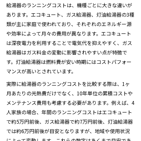
はどちらか
給湯器のランニングコストは、機種ごとに大きな違いが
あります。エコキュート、ガス給湯器、灯油給湯器の3種
給湯器のランニングコスト徹底比較で見え
類が主に家庭で使われており、それぞれのエネルギー源
る本当の差
や効率によって月々の費用が異なります。エコキュート
エコキュートとガス給湯器のコストシミュ
は深夜電力を利用することで電気代を抑えやすく、ガス
レーション実例
給湯器はガス料金の変動に影響されやすい点が特徴で
給湯器選びで重視すべきランニング費用の
す。灯油給湯器は燃料費が安い時期にはコストパフォー
ポイント
マンスが高いとされています。
エコキュートのランニングコストが安い理
実際に給湯器のランニングコストを比較する際は、1ヶ
由とは
月あたりの光熱費だけでなく、10年単位の累積コストや
ガス給湯器のランニング費用が変動する要
メンテナンス費用も考慮する必要があります。例えば、4
因
人家族の場合、年間のランニングコストはエコキュート
光熱費を抑える給湯器選びのポイントを解説
で約5万円前後、ガス給湯器で約7万円前後、灯油給湯器
給湯器のランニングコストを抑える選び方
では約6万円前後が目安となりますが、地域や使用状況
のコツ
によって変動します。これらの数字はあくまで目安であ