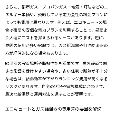
エコキュートとガス給湯器のコスト面での
さらに、都市ガス・プロパンガス・電気・灯油などのエ
選び方
ネルギー単価や、契約している電力会社の料金プランに
灯油給湯器と他給湯器の費用比較ポイント
よっても費用は異なります。例えば、エコキュートの場
合は夜間の安価な電力プランを利用することで、昼間よ
給湯器のランニングコスト計算で未来の家
り大幅にコストを抑えられるケースがあります。逆に、
計を想定
昼間の使用が多い家庭では、ガス給湯器や灯油給湯器の
給湯器の費用シミュレーションで家計負担を見
方が経済的になる場合もあります。
直す
給湯器のランニングコストシミュレーショ
給湯器の設置場所や断熱性能も重要です。屋外設置で寒
ン活用術
さの影響を受けやすい場合や、古い住宅で断熱が不十分
な場合は、給湯効率が下がりランニング費用が高くなる
給湯器ごとのコスト計算で家計を最適化す
リスクがあります。自宅の状況や家族構成に合わせて、
る方法
最適な給湯器と運用方法を選ぶことが賢明です。
エコキュートとガス給湯器の費用想定ポイ
ント
エコキュートとガス給湯器の費用差の要因を解説
給湯器のランニング費用見直しで得するポ