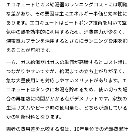
エコキュートとガス給湯器のランニングコストには明確
イント
な差があり、その要因は主にエネルギー単価と効率性に
光熱費を抑える給湯器選びの家計シミュレ
あります。エコキュートはヒートポンプ技術を用いて空
ーション
気中の熱を効率的に利用するため、消費電力が少なく、
電気・ガス・灯油で変わる給湯器コストの真実
深夜電力プランを活用するとさらにランニング費用を抑
給湯器のランニングコストはエネルギー種
えることが可能です。
別でどう違う
一方、ガス給湯器はガスの単価が高騰するとコスト増に
電気・ガス・灯油給湯器の費用比較の基礎
つながりやすいですが、給湯までの立ち上がりが早く、
知識
急な大量使用にも対応しやすいメリットがあります。エ
給湯器コストの違いを計算するためのポイ
コキュートはタンクにお湯を貯めるため、使い切った場
ント
合の再加熱に時間がかかる点がデメリットです。家族の
エコキュートとガス給湯器のコスト差を徹
生活リズムやピーク時の使用量も、どちらが適している
底解説
かの判断材料となります。
灯油給湯器のランニングコストの特徴と注
両者の費用差を比較する際は、10年単位での光熱費累計
意点