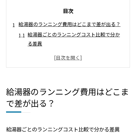
目次
給湯器のランニング費用はどこまで差が出る？
給湯器ごとのランニングコスト比較で分か
る差異
給湯器のランニング費用は使用環境でどう
変わるか
エコキュートとガス給湯器の費用差の要因
を解説
給湯器のランニング費用はどこま
灯油給湯器と他の給湯器のコスト比較ポイ
で差が出る？
ント
給湯器のランニングコスト計算で家計を見
直す方法
給湯器ごとのランニングコスト比較で分かる差異
エコキュートとガス給湯器、コスト面で勝つの