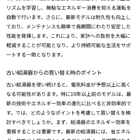
定期メンテナンスで給湯器の効率を長持ちさせ
リズムを学習し、無駄なエネルギー消費を抑える運転を
る方法
自動で行います。さらに、最新モデルは耐久性も向上し
給湯器のメンテナンスチェックリスト
ており、メンテナンスも簡単で長期間にわたり安定した
プロによる給湯器メンテナンスの重要性
性能を発揮します。これにより、家計への負担を大幅に
軽減することが可能となり、より持続可能な生活をサポ
日常的にできる簡単メンテナンス法
ートする一助となります。
給湯器の故障を未然に防ぐ対策
メンテナンスで給湯器の寿命を延ばす
古い給湯器からの買い替え時のポイント
電気料金削減に繋がる給湯器の清掃
古い給湯器を使い続けると、電気料金が予想以上に高く
給湯器の設置場所を工夫して電気代を節約する
なる可能性があります。特に10年以上前のモデルは、最
秘訣
新の技術やエネルギー効率の進化に比べると非効率的で
給湯器の設置場所が電気料金に与える影響
す。では、どのようなポイントを考慮して買い替えを検
最適な給湯器設置場所を選ぶコツ
討すべきでしょうか。まず、給湯器のエネルギー効率を
電気料金節約に貢献する給湯器の配置
重視することは重要です。最新の給湯器には、省エネル