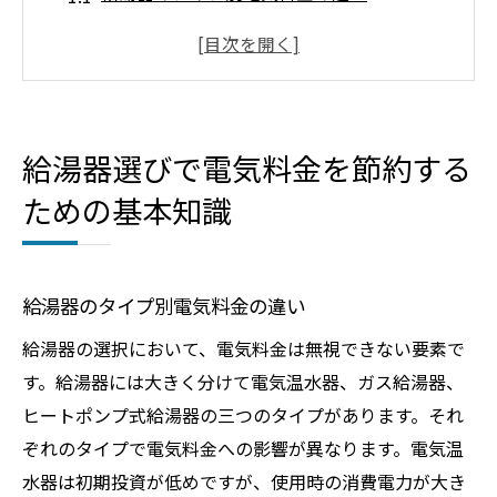
最新モデルの給湯器で電気料金を抑える
古い給湯器からの買い替え時のポイント
容量と家庭のニーズにあった給湯器選び
電気料金に影響する給湯能力の理解
給湯器選びで電気料金を節約する
給湯器の寿命と効率性を見極める方法
ための基本知識
エネルギー効率が高い給湯器の見極め方
エネルギースター認定給湯器とは
省エネ性能の高い給湯器の特徴
給湯器のタイプ別電気料金の違い
給湯器のCOP（性能係数）を理解する
給湯器の選択において、電気料金は無視できない要素で
新技術を活用した給湯器の選び方
す。給湯器には大きく分けて電気温水器、ガス給湯器、
エネルギー効率と電気料金の関係性
ヒートポンプ式給湯器の三つのタイプがあります。それ
電気料金に優しい給湯器メーカーの選定
ぞれのタイプで電気料金への影響が異なります。電気温
水器は初期投資が低めですが、使用時の消費電力が大き
給湯器の電気代を抑えるための日常的な工夫法