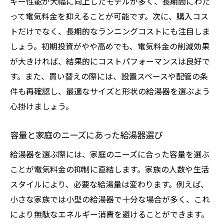
給湯器設置時に考慮すべきポイント
ギー性能が大幅に向上したモデルが多く、長期間にわた
って電気料金を抑えることが可能です。次に、購入コス
省スペース設置で効率的な給湯器運用
トだけでなく、長期的なランニングコストにも注目しま
給湯器設置時の通風と断熱の重要性
しょう。初期投資がやや高めでも、電気料金の削減効果
家族全員で取り組む給湯器の電気料金削減術
が大きければ、結果的にコストパフォーマンスは良好で
家族でできる給湯器使用の見直し
す。また、買い替えの際には、設置スペースや配管の条
給湯器使用時に意識すべき節約ポイント
件も再確認し、最適なサイズと形状の給湯器を選ぶよう
子供に教える給湯器の使い方工夫
心掛けましょう。
家族会議で決める給湯器利用ルール
容量と家庭のニーズにあった給湯器選び
全員参加で実現する電気料金の節約
給湯器使用の習慣化で電気代を削減
給湯器を選ぶ際には、家庭のニーズに合った容量を選ぶ
ことが電気料金の抑制に直結します。家族の人数や生活
給湯器選びと使用で得られる長期的な節約効果
スタイルにより、必要な給湯量は変わります。例えば、
給湯器選びで家計に優しい選択を
小さな家族では小型の給湯器で十分な場合が多く、これ
エネルギー効率がもたらす長期的利益
により無駄なエネルギー消費を避けることができます。
給湯器投資の回収期間を考える