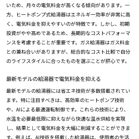
いため、月々の電気料金が高くなる傾向があります。一
シャワー時間を短縮して電気代節約
方、ヒートポンプ式給湯器はエネルギー効率が非常に高
給湯器の温度設定を最適化する方法
く、電気料金を抑えやすいのが特徴です。しかし、初期
給湯器使用時間帯の見直しで節約
投資がやや高めであるため、長期的なコストパフォーマ
節水ノズルで給湯器の電気代を減らす
ンスを考慮することが重要です。ガス給湯器はガス料金
家庭内給湯器使用のルール設定
との兼ね合いがありますが、総合的なコスト比較で自分
電気料金プランの見直しと給湯器使用
のライフスタイルに合ったものを選ぶことが肝心です。
季節ごとの給湯器温度設定で電気料金を最適化
最新モデルの給湯器で電気料金を抑える
夏の給湯器温度設定のポイント
最新モデルの給湯器には省エネ技術が多数搭載されてい
冬場に適した給湯器の温度設定
ます。特に注目すべきは、高効率のヒートポンプ技術
季節に応じた給湯器の効率運用法
や、AIによる最適運転制御です。これらの技術により、
電気料金を抑える温度設定の適切な管理
水温を必要最低限に抑えながら快適な温水供給を実現
季節の変化に対応した給湯器使用
し、結果として電気料金を大幅に削減することができま
年間を通じた最適な温度管理
す。例えば、AI技術を搭載した給湯器は、使用者の生活