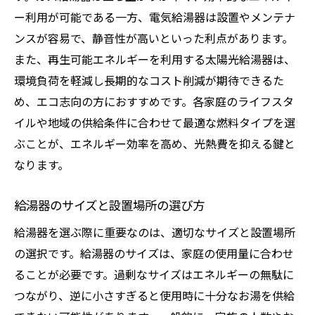
シャワーと浴槽の使い分けで節約
ー利用が可能である一方、電気給湯器は設置やメンテナ
日常生活での節水意識の高め方
ンスが容易で、静音性が高いといった利点があります。
定期メンテナンスが給湯器の寿命を延ばす理由
また、再生可能エネルギーを利用する太陽光給湯器は、
メンテナンスの頻度と内容
環境負荷を軽減し長期的なコスト削減が期待できるた
プロの点検でトラブルを未然に防ぐ
め、エコ志向の方におすすめです。各家庭のライフスタ
イルや地域の供給条件に合わせて最適な燃料タイプを選
簡単にできるセルフメンテナンス術
ぶことが、エネルギー効率を高め、光熱費を抑える鍵と
メンテナンス履歴の管理方法
なります。
給湯器の寿命を延ばすための日常ケア
メンテナンス契約のメリット
給湯器のサイズと設置場所の選び方
給湯器のトラブルを未然に防ぐための日常点検
給湯器を選ぶ際に重要なのは、適切なサイズと設置場所
日常点検で確認すべきポイント
の選択です。給湯器のサイズは、家庭の使用量に合わせ
異音や異臭の原因と対策
ることが必要です。過剰なサイズはエネルギーの無駄に
水漏れチェックで大事に至らないようにす
つながり、逆に小さすぎると使用時に十分なお湯を供給
る