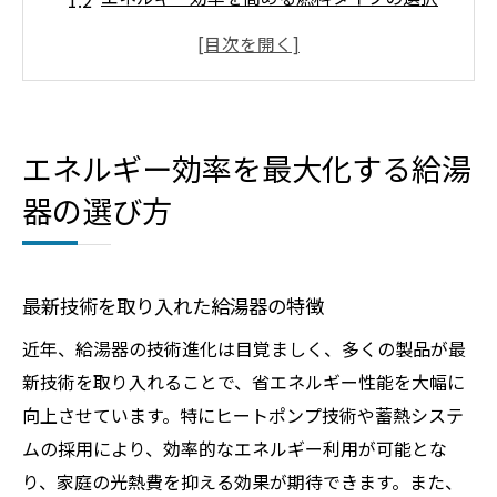
給湯器のサイズと設置場所の選び方
エコマーク認定製品のメリット
長期的に見たランニングコストの比較
環境に優しい選択：再生可能エネルギー対
エネルギー効率を最大化する給湯
応給湯器
器の選び方
季節変動に対応した給湯器の温度設定の秘訣
冬場と夏場の温度設定の違い
温度設定によるエネルギー節約効果
最新技術を取り入れた給湯器の特徴
適切な温度設定で快適さを保つ方法
近年、給湯器の技術進化は目覚ましく、多くの製品が最
給湯器のプログラム機能を活用する
新技術を取り入れることで、省エネルギー性能を大幅に
自動温度調整システムの利点
向上させています。特にヒートポンプ技術や蓄熱システ
季節ごとのメンテナンスの重要性
ムの採用により、効率的なエネルギー利用が可能とな
り、家庭の光熱費を抑える効果が期待できます。また、
給湯器の設置方法を工夫してエネルギー消費を