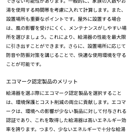
できない可能性があります。一般的に、家族の人数やお
電源や配管の状態を定期的に確認
湯を使用する時間帯を考慮に入れて計算します。また、
設置場所も重要なポイントです。屋外に設置する場合
異常を感じたらすぐに専門家へ相談
は、風の影響を受けにくく、メンテナンスがしやすい場
日常点検を習慣化する方法
所を選びましょう。これにより、給湯器の性能を最大限
家族全員で取り組むエネルギー管理の重要性
に引き出すことができます。さらに、設置場所に応じて
家族会議でエネルギー使用を見直す
防音や防振対策を講じることで、快適な使用環境を守る
子供にもできるエネルギー節約の習慣
ことが可能です。
家族の役割分担で効果的に節約
エコマーク認定製品のメリット
全員参加で楽しむエコ活動
家庭内でのエネルギー削減目標の設定
給湯器を選ぶ際にエコマーク認定製品を選択すること
家族で取り組むエネルギー管理の成功事例
は、環境保護とコスト削減の両立に貢献します。エコマ
ークは、環境への影響が少ない製品に対して付与される
給湯器を賢く使って暮らしをエコにする方法
認証であり、これを取得した給湯器は高いエネルギー効
エコモードの活用で消費電力を削減
率を誇ります。つまり、少ないエネルギーで十分な給湯
給湯器のライフスタイルに合った使い方