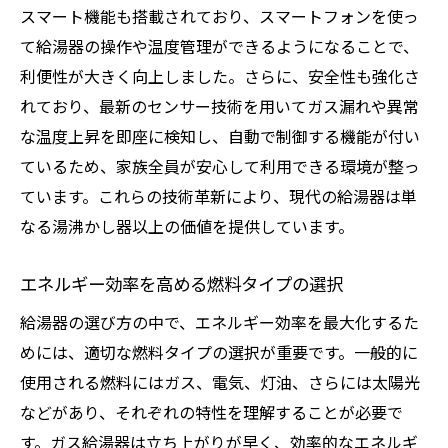
スマート機能も搭載されており、スマートフォンを使っ
抑える
て給湯器の操作や温度管理ができるようになることで、
設置場所が与えるエネルギー効率への影響
利便性が大きく向上しました。さらに、安全性も強化さ
省スペース設置のテクニック
れており、最新のセンサー技術を用いてガス漏れや異常
配管の長さと断熱材の選び方
な温度上昇を即座に検知し、自動で制御する機能が付い
屋外設置と屋内設置の比較
ているため、家族全員が安心して利用できる環境が整っ
振動・騒音対策で効率アップ
ています。これらの技術革新により、現代の給湯器は単
プロに頼む設置のポイント
なる湯沸かし器以上の価値を提供しています。
シャワー時間短縮で光熱費を節約する具体的な
エネルギー効率を高める燃料タイプの選択
方法
シャワーヘッドの選び方で節水効果
給湯器の選び方の中で、エネルギー効率を最大化するた
めには、適切な燃料タイプの選択が重要です。一般的に
タイマーを活用したシャワー時間管理
使用される燃料にはガス、電気、灯油、さらには太陽光
家族全員で取り組む節水習慣
などがあり、それぞれの特性を理解することが必要で
節水モード付き給湯器の活用
す。ガス給湯器は立ち上がりが早く、効率的なエネルギ