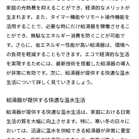
家庭の光熱費を抑えることができ、経済的なメリットが
給湯器の設置費用とその見積もり
生まれます。また、タイマー機能やリモート操作機能を
エネルギー源別の給湯器の比較と選び方
活用することで、必要な時にだけ給湯器を稼働させるこ
給湯器の保証制度とアフターサービス
とができ、無駄なエネルギー消費を防ぐことが可能で
給湯器の進化と省エネ効果について徹底解説
す。さらに、省エネルギー性能が高い給湯器は、環境へ
歴史的な給湯器の進化とその影響
の負荷を軽減することもできます。エコで経済的な生活
現代の給湯器の省エネ性能
を実現するためには、最新技術を搭載した給湯器の導入
が非常に有効です。次に、給湯器が提供する快適な温水
給湯器の進化がもたらす経済的メリット
生活について詳しく見ていきましょう。
省エネ給湯器と環境保護の関係性
給湯器のエコモードとその効果
給湯器が提供する快適な温水生活
給湯器の最新技術によるエネルギー節約
給湯器が提供する快適な温水生活は、家庭における日常
給湯器の使いやすさと安全性の比較
生活の質を大幅に向上させます。特に、寒い冬の日々に
使いやすさを重視した給湯器の選び方
おいては、迅速に温水を供給できる給湯器が非常に重宝
給湯器の安全機能とは？