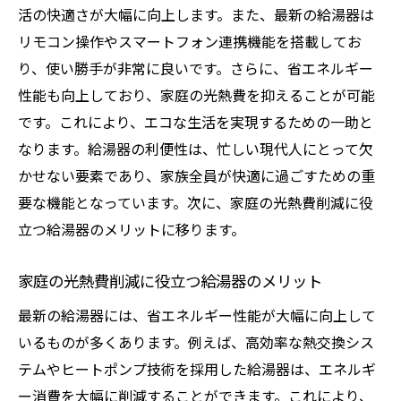
活の快適さが大幅に向上します。また、最新の給湯器は
エネルギー効率向上！最新技術を搭載した給湯
リモコン操作やスマートフォン連携機能を搭載してお
器の魅力
り、使い勝手が非常に良いです。さらに、省エネルギー
最新の給湯器技術とその特徴
性能も向上しており、家庭の光熱費を抑えることが可能
省エネ性能が高い給湯器の選び方
です。これにより、エコな生活を実現するための一助と
給湯器のエネルギー効率向上に貢献する技
なります。給湯器の利便性は、忙しい現代人にとって欠
術
かせない要素であり、家族全員が快適に過ごすための重
スマート給湯器のリモート操作機能
要な機能となっています。次に、家庭の光熱費削減に役
給湯器のヒートポンプ技術とは？
立つ給湯器のメリットに移ります。
最新センサー技術を搭載した給湯器の安全
性
家庭の光熱費削減に役立つ給湯器のメリット
給湯器を選ぶ上での重要ポイントとは？
最新の給湯器には、省エネルギー性能が大幅に向上して
適切な給湯器の選び方の基礎知識
いるものが多くあります。例えば、高効率な熱交換シス
テムやヒートポンプ技術を採用した給湯器は、エネルギ
家庭のニーズに合った給湯器の選定方法
ー消費を大幅に削減することができます。これにより、
給湯器の性能と価格のバランス