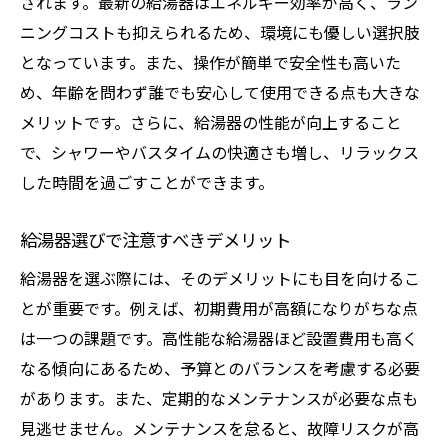
されます。最新の給湯器はエネルギー効率が高く、ラン
家庭用給湯器の操作性の比較
ニングコストも抑えられるため、環境にも優しい選択肢
給湯器の安全センサーとその役割
となっています。また、操作が簡単で安全性も高いた
め、年齢を問わず誰でも安心して使用できる点も大きな
給湯器の操作パネルの使い勝手
メリットです。さらに、給湯器の性能が向上すること
給湯器の設置工事における安全対策
で、シャワーやバスタイムの快適さも増し、リラックス
あなたの家庭に最適な給湯器の選び方ガイド
した時間を過ごすことができます。
家族構成に合った給湯器の選び方
給湯器の設置スペースの確認ポイント
給湯器選びで注意すべきデメリット
給湯器の燃料タイプ別の選び方
給湯器を選ぶ際には、そのデメリットにも目を向けるこ
給湯器のメンテナンスと交換時期の目安
とが重要です。例えば、初期費用が高額になりがちな点
給湯器購入前に確認すべきポイント
は一つの課題です。高性能な給湯器ほど設置費用も高く
給湯器導入後のサポート体制の重要性
なる傾向にあるため、予算とのバランスを考慮する必要
があります。また、定期的なメンテナンスが必要な点も
給湯器選びで失敗しないためのチェックポイン
見逃せません。メンテナンスを怠ると、故障リスクが高
ト