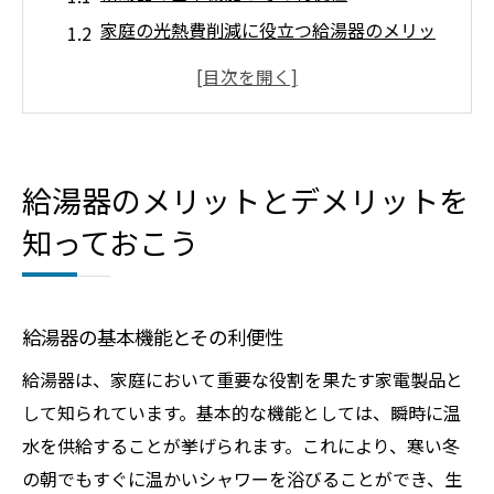
家庭の光熱費削減に役立つ給湯器のメリッ
ト
給湯器が提供する快適な温水生活
給湯器選びで注意すべきデメリット
給湯器の故障リスクとその対策
給湯器のメリットとデメリットを
給湯器の維持費用とランニングコスト
知っておこう
給湯器がもたらす快適な生活とその裏側
給湯器による生活の質の向上
給湯器の便利な機能とその活用方法
給湯器の基本機能とその利便性
給湯器の普及に伴う環境負荷の考察
給湯器は、家庭において重要な役割を果たす家電製品と
給湯器の寿命と交換タイミング
して知られています。基本的な機能としては、瞬時に温
給湯器の設置場所と安全管理
水を供給することが挙げられます。これにより、寒い冬
給湯器のメンテナンス方法とその重要性
の朝でもすぐに温かいシャワーを浴びることができ、生