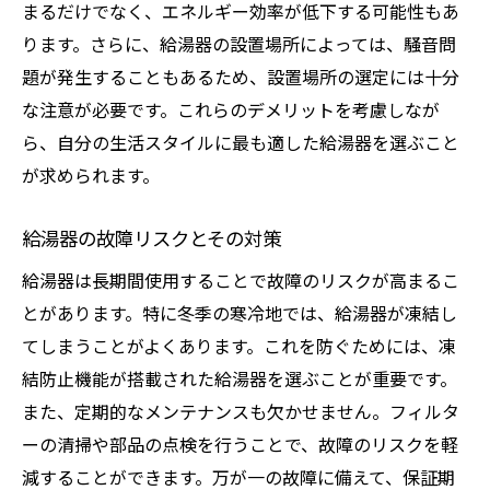
まるだけでなく、エネルギー効率が低下する可能性もあ
給湯器選びで陥りやすいミスとその対策
ります。さらに、給湯器の設置場所によっては、騒音問
給湯器の購入前に確認すべき事項
題が発生することもあるため、設置場所の選定には十分
優れた給湯器メーカーの特徴
な注意が必要です。これらのデメリットを考慮しなが
給湯器の設置工事における注意点
ら、自分の生活スタイルに最も適した給湯器を選ぶこと
給湯器の長期使用を見据えた選び方
が求められます。
給湯器の動作確認と試運転の重要性
給湯器の故障リスクとその対策
給湯器は長期間使用することで故障のリスクが高まるこ
とがあります。特に冬季の寒冷地では、給湯器が凍結し
てしまうことがよくあります。これを防ぐためには、凍
結防止機能が搭載された給湯器を選ぶことが重要です。
また、定期的なメンテナンスも欠かせません。フィルタ
ーの清掃や部品の点検を行うことで、故障のリスクを軽
減することができます。万が一の故障に備えて、保証期