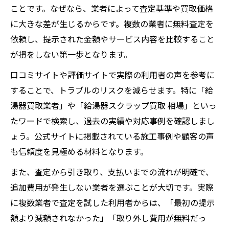
給湯器の年式や型番で変わる相場の目安
ことです。なぜなら、業者によって査定基準や買取価格
査定前に知るべき給湯器の市場トレンド
に大きな差が生じるからです。複数の業者に無料査定を
故障や中古の給湯器も売却対象になる理由
依頼し、提示された金額やサービス内容を比較すること
中古給湯器が査定対象になる条件と理由
が損をしない第一歩となります。
故障した給湯器も買取可能なケースを解説
口コミサイトや評価サイトで実際の利用者の声を参考に
給湯器の状態別に選ぶ売却ルートの選択肢
することで、トラブルのリスクを減らせます。特に「給
ガス給湯器の取り外し後も価値が残る理由
湯器買取業者」や「給湯器スクラップ買取 相場」といっ
たワードで検索し、過去の実績や対応事例を確認しまし
給湯器が動かなくても査定額が付く根拠
ょう。公式サイトに掲載されている施工事例や顧客の声
失敗しない給湯器処分と査定のポイント
も信頼度を見極める材料となります。
給湯器の処分代と査定額を比較する重要性
また、査定から引き取り、支払いまでの流れが明確で、
給湯器査定で注意したい手取り額の計算方
追加費用が発生しない業者を選ぶことが大切です。実際
法
に複数業者で査定を試した利用者からは、「最初の提示
ガス給湯器処分と買取どちらが得かを判断
額より減額されなかった」「取り外し費用が無料だっ
給湯器の無料査定サービスの活用ポイント