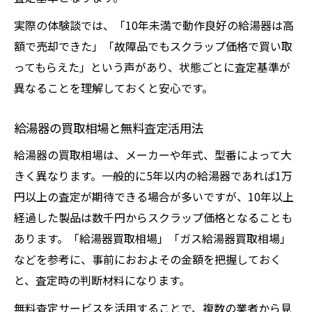
目
実際の体験談では、「10年未満で動作良好の給湯器は高
複数業者の給湯器査定を比較する実践法
額で売却できた」「故障品でもスクラップ価格で買い取
給湯器の付属品や説明書の有無が与える影
ってもらえた」という声があり、状態ごとに査定基準が
響
異なることを理解しておくと安心です。
給湯器の買取相場と無料査定活用法
給湯器の買取相場は、メーカーや年式、型番によって大
きく異なります。一般的に5年以内の給湯器であれば1万
円以上の査定が期待できる場合が多いですが、10年以上
経過した製品は数千円からスクラップ価格となることも
あります。「給湯器買取相場」「ガス給湯器買取相場」
などを参考に、事前におおよその金額を把握しておく
と、査定時の判断材料になります。
無料査定サービスを活用することで、複数の業者から見