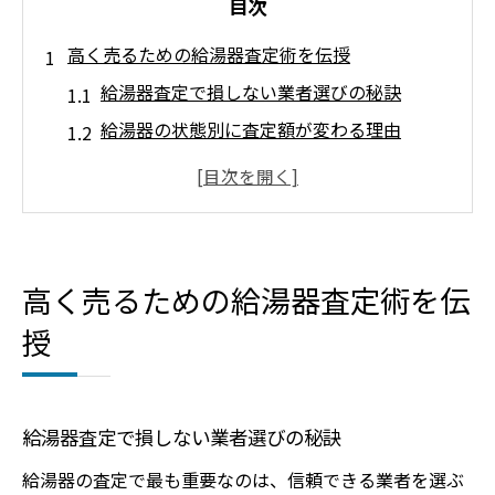
目次
高く売るための給湯器査定術を伝授
給湯器査定で損しない業者選びの秘訣
給湯器の状態別に査定額が変わる理由
給湯器の買取相場と無料査定活用法
給湯器を高く売るための下準備と注意点
ガス給湯器の査定で意識したいチェック項
目
高く売るための給湯器査定術を伝
査定前に知っておきたい給湯器の相場情報
授
給湯器買取相場の最新動向を押さえる方法
給湯器スクラップ買取の相場を知るメリッ
ト
給湯器査定で損しない業者選びの秘訣
ガス給湯器買取相場と状態による価格差
給湯器の査定で最も重要なのは、信頼できる業者を選ぶ