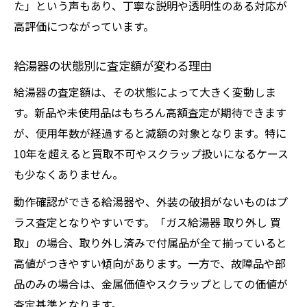
た」という声もあり、丁寧な説明や透明性のある対応が
取り外し済み給湯器の適切な処分方法とは
高評価につながっています。
スクラップとしての給湯器価値を見極めるコツ
給湯器スクラップ買取相場の調べ方と活用
給湯器の状態別に査定額が変わる理由
法
給湯器の査定額は、その状態によって大きく変動しま
給湯器を金属スクラップで現金化する手順
す。新品や未使用品はもちろん高額査定が期待できます
ガス給湯器の素材ごとの価値を判断する方
が、使用年数が経過すると減額の対象となります。特に
法
10年を超えると買取不可やスクラップ扱いになるケース
も少なくありません。
スクラップとして給湯器を売る際の注意点
給湯器の重さや素材が評価に与える影響
動作確認ができる給湯器や、外装の破損がないものはプ
給湯器の高額査定を実現する実践的な方法
ラス査定となりやすいです。「ガス給湯器 取り外し 買
取」の場合、取り外し済みで付属品が全て揃っていると
給湯器を高額査定へ導く状態維持のコツ
高値がつきやすい傾向があります。一方で、故障品や部
給湯器買取で得する交渉術と実体験紹介
品のみの場合は、金属価値やスクラップとしての価値が
ガス給湯器の査定アップを狙うチェック項
査定基準となります。