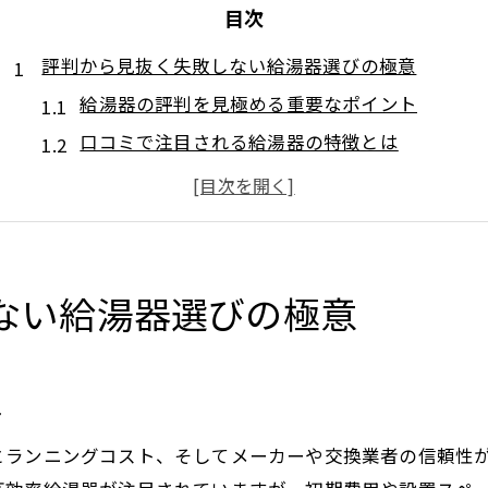
目次
評判から見抜く失敗しない給湯器選びの極意
給湯器の評判を見極める重要なポイント
口コミで注目される給湯器の特徴とは
壊れやすいメーカーと信頼できる給湯器の違い
給湯器選びで失敗しないための比較方法
最新の給湯器評判から見る選び方の傾向
給湯器の壊れやすさと長持ちの秘訣を専門解説
ない給湯器選びの極意
給湯器が壊れやすいと感じる要因を徹底解説
長持ちする給湯器を選ぶためのチェック項目
ト
評判の高い給湯器に共通する耐久性の秘密
ガス給湯器の壊れやすいメーカーの見分け方
とランニングコスト、そしてメーカーや交換業者の信頼性
給湯器の寿命を延ばす日常メンテナンス術