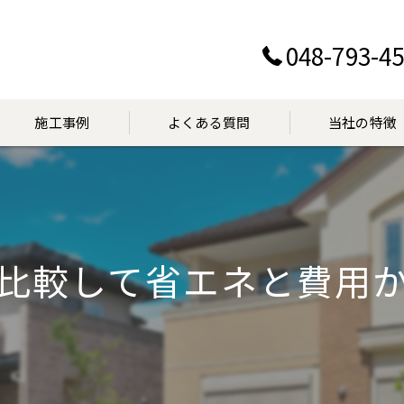
048-793-4
施工事例
よくある質問
当社の特徴
設置
交換
比較して省エネと費用
点検
マンション
見積り