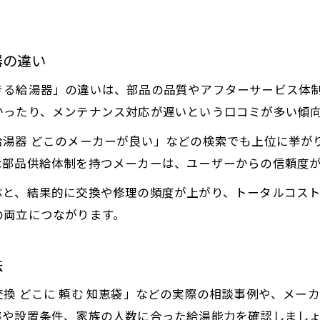
今注目の給湯器省エネ性能と口コミの真実
省エネ給湯器の評判と光熱費節約の実際
口コミで高評価の給湯器省エネ機能とは
器の違い
エコキュートと給湯器の省エネ性を比較分析
きる給湯器」の違いは、部品の品質やアフターサービス体
給湯器省エネ性能の選び方と評判の違い
かったり、メンテナンス対応が遅いという口コミが多い傾
ユーザーの声から分かる給湯器の実力
給湯器 どこのメーカーが良い」などの検索でも上位に挙が
給湯器交換で失敗しないための賢い行動とは
な部品供給体制を持つメーカーは、ユーザーからの信頼度
給湯器交換時に役立つ評判の見極め方
ぶと、結果的に交換や修理の頻度が上がり、トータルコス
交換業者選びで後悔しないポイント
の両立につながります。
給湯器交換の流れと注意点を詳しく解説
評判が高い交換業者の共通特徴を探る
法
知恵袋で話題の給湯器交換トラブル対策
換 どこに 頼む 知恵袋」などの実際の相談事例や、メー
率や設置条件、家族の人数に合った給湯能力を確認しまし