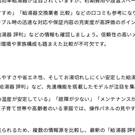
高効率給湯器が注目されていますが、初期費用や設置スペ
エコキュートかガス給湯器か迷ったときの判断基準
すすめ」「給湯器交換業者 比較」などの口コミも参考にな
エコキュートと給湯器の評判を徹底比較
ラブル時の迅速な対応や保証内容の充実度が高評価のポイ
給湯器とエコキュート選びの失敗事例に学ぶ
給湯器 評判」などの情報も確認しましょう。信頼性の高い
省エネ性能から見る給湯器の選択ポイント
用環境や家族構成も踏まえた比較が不可欠です。
ガス給湯器とエコキュートのメリット比較
家庭環境別で最適な給湯器の選び方
給湯器の交換業者を比較して後悔しない選び方
しやすさや省エネ性、そしてお湯切れしにくい安定した給湯
給湯器交換業者の評判と選定基準を紹介
 給湯器 評判」など、先進機能を搭載したモデルが注目を
信頼できる給湯器交換業者の見極め方
の温度が安定している」「故障が少ない」「メンテナンス
おすすめの給湯器交換業者を比較検証
に子育て世帯や高齢者のいる家庭では、操作パネルの見や
給湯器交換で失敗しない見積もりの取り方
知恵袋で話題の給湯器交換業者の選び方
見られるため、複数の情報源を比較し、最新の「給湯器 評