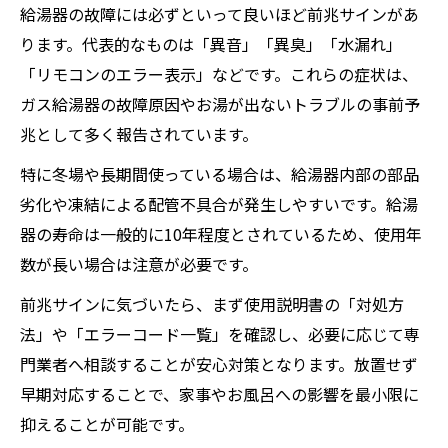
給湯器の故障には必ずといって良いほど前兆サインがあ
心
ります。代表的なものは「異音」「異臭」「水漏れ」
故障サインとしてのエラーコードのチェッ
「リモコンのエラー表示」などです。これらの症状は、
ク法
ガス給湯器の故障原因やお湯が出ないトラブルの事前予
エラーコード発生時の給湯器の安全な扱い
兆として多く報告されています。
方
特に冬場や長期間使っている場合は、給湯器内部の部品
異音や不具合から診る給湯器トラブル
劣化や凍結による配管不具合が発生しやすいです。給湯
給湯器の異音が示す故障のサインを見抜く
器の寿命は一般的に10年程度とされているため、使用年
給湯器不具合の主な症状とその原因を解説
数が長い場合は注意が必要です。
異音発生時にすぐ確認すべき給湯器の部位
前兆サインに気づいたら、まず使用説明書の「対処方
ガス給湯器故障時の不具合対応ポイント
法」や「エラーコード一覧」を確認し、必要に応じて専
給湯器トラブルの原因を早期診断する方法
門業者へ相談することが安心対策となります。放置せず
お風呂の困りごとを減らす緊急対応法
早期対応することで、家事やお風呂への影響を最小限に
給湯器故障時のお風呂対策と快適さの守り
抑えることが可能です。
方