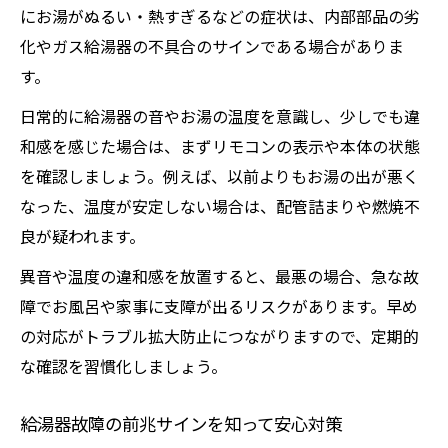
給湯器故障時の緊急連絡先と相談の流れ
にお湯がぬるい・熱すぎるなどの症状は、内部部品の劣
家事や入浴を守る故障診断の極意
化やガス給湯器の不具合のサインである場合がありま
給湯器の故障兆候に気付くための習慣づく
す。
り
日常的に給湯器の音やお湯の温度を意識し、少しでも違
給湯器の症状から判断する対処のポイント
和感を感じた場合は、まずリモコンの表示や本体の状態
家事効率を下げない給湯器トラブル対策術
を確認しましょう。例えば、以前よりもお湯の出が悪く
家族の入浴時間を守る給湯器診断のコツ
なった、温度が安定しない場合は、配管詰まりや燃焼不
良が疑われます。
給湯器の不具合時に役立つセルフチェック
給湯器エラーコードの見分け方解説
異音や温度の違和感を放置すると、最悪の場合、急な故
障でお風呂や家事に支障が出るリスクがあります。早め
給湯器エラーコードの主な種類と意味を解
の対応がトラブル拡大防止につながりますので、定期的
説
な確認を習慣化しましょう。
エラー表示から読み解く給湯器トラブルの
原因
給湯器故障の前兆サインを知って安心対策
給湯器のエラー内容別対処法を押さえて安