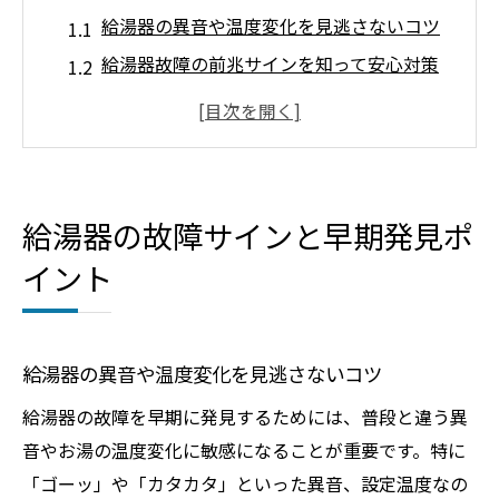
給湯器の異音や温度変化を見逃さないコツ
給湯器故障の前兆サインを知って安心対策
給湯器の故障原因を早期発見する日常チェ
ック
給湯器のエラーコードから分かるトラブル
傾向
給湯器の故障サインと早期発見ポ
お湯が出ない時の給湯器セルフ診断方法
イント
突然お湯が出ない時のチェック方法
給湯器の電源が入らない時の点検ポイント
お湯が出ない給湯器の原因を素早く特定す
給湯器の異音や温度変化を見逃さないコツ
る
給湯器の故障を早期に発見するためには、普段と違う異
ガス給湯器が故障した時の初期対応手順
音やお湯の温度変化に敏感になることが重要です。特に
給湯器のリモコンやブレーカーの確認方法
「ゴーッ」や「カタカタ」といった異音、設定温度なの