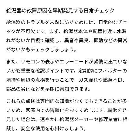
給湯器の故障原因を早期発見する日常チェック
お湯が出ない時の家庭でできる応急処置法
給湯器トラブル時の家事や入浴を続ける工
給湯器のトラブルを未然に防ぐためには、日常的なチェ
夫
ックが不可欠です。まず、給湯器本体や配管付近に水漏
給湯器が壊れた時の正しい緊急相談の流れ
れがないか目視で確認し、異音や異臭、振動などの異常
がないかもチェックしましょう。
お風呂の困りごとを減らす給湯器対応術
また、リモコンの表示やエラーコードが頻繁に出ていな
いかも重要な確認ポイントです。定期的にフィルターの
清掃や周辺の点検を行うことで、ガス漏れや燃焼不良、
部品の劣化などを早期に察知できます。
これらの点検は専門的な知識がなくてもできることが多
いため、家庭内での習慣化をおすすめします。異常を発
見した場合は、速やかに給湯器メーカーや修理業者に相
談し、安全な使用を心掛けましょう。