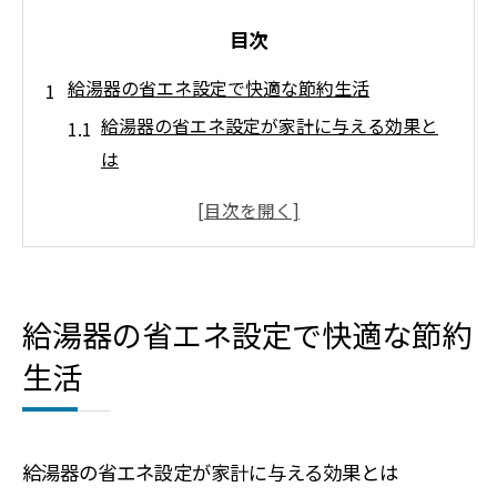
目次
給湯器の省エネ設定で快適な節約生活
給湯器の省エネ設定が家計に与える効果と
は
快適さと光熱費削減を両立する給湯器活用
法
給湯器省エネ設定の基礎と実践ポイント
省エネ給湯器の選び方と温度設定の重要性
給湯器の省エネ設定で快適な節約
毎日できる給湯器の節約習慣を身につける
生活
省エネに効く給湯器温度設定の極意
給湯器の設定温度が節約に直結する理由
給湯器省エネ設定の最適な温度調整法
給湯器の省エネ設定が家計に与える効果とは
給湯温度40度にしない方が良い理由を解説