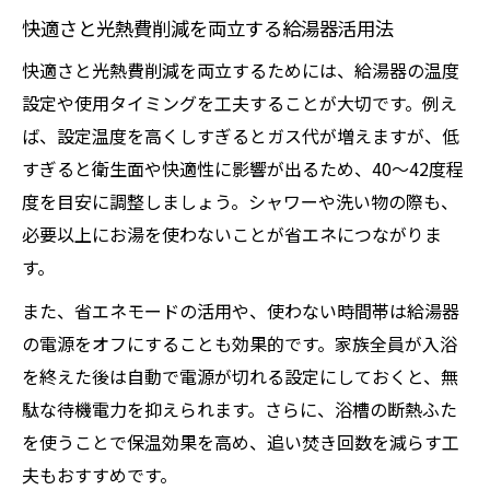
給湯器の省エネモードと通常運転の違い
快適さと光熱費削減を両立する給湯器活用法
給湯器省エネ設定で光熱費を減らす実践例
快適さと光熱費削減を両立するためには、給湯器の温度
給湯器の省エネモード切替時の注意点
設定や使用タイミングを工夫することが大切です。例え
季節や家族構成に適した温度調整ガイド
ば、設定温度を高くしすぎるとガス代が増えますが、低
給湯器の省エネ設定は季節で変えるべき理
すぎると衛生面や快適性に影響が出るため、40～42度程
由
度を目安に調整しましょう。シャワーや洗い物の際も、
必要以上にお湯を使わないことが省エネにつながりま
家族構成に合わせた給湯器温度の決め方
す。
冬夏それぞれの理想的な給湯器省エネ設定
また、省エネモードの活用や、使わない時間帯は給湯器
子どもや高齢者に優しい温度調整の工夫
の電源をオフにすることも効果的です。家族全員が入浴
実例で学ぶ給湯器温度調整と省エネ効果
を終えた後は自動で電源が切れる設定にしておくと、無
電源管理と給湯器の光熱費節約ポイント
駄な待機電力を抑えられます。さらに、浴槽の断熱ふた
給湯器の電源は切るべきか常時運転か検証
を使うことで保温効果を高め、追い焚き回数を減らす工
給湯器省エネ設定と電気代の関係を解説
夫もおすすめです。