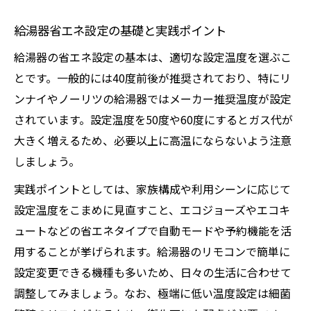
待機時消費電力を抑える給湯器の使い方
給湯器の省エネ運転で月々の光熱費を削減
給湯器省エネ設定の基礎と実践ポイント
省エネと利便性を両立する電源管理術
給湯器の省エネ設定の基本は、適切な設定温度を選ぶこ
とです。一般的には40度前後が推奨されており、特にリ
ンナイやノーリツの給湯器ではメーカー推奨温度が設定
されています。設定温度を50度や60度にするとガス代が
大きく増えるため、必要以上に高温にならないよう注意
しましょう。
実践ポイントとしては、家族構成や利用シーンに応じて
設定温度をこまめに見直すこと、エコジョーズやエコキ
ュートなどの省エネタイプで自動モードや予約機能を活
用することが挙げられます。給湯器のリモコンで簡単に
設定変更できる機種も多いため、日々の生活に合わせて
調整してみましょう。なお、極端に低い温度設定は細菌