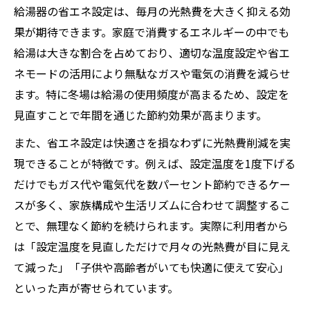
給湯器の省エネ設定は、毎月の光熱費を大きく抑える効
ガス代を抑える給湯器温度設定のコツ
果が期待できます。家庭で消費するエネルギーの中でも
家族におすすめの給湯器設定温度とは
給湯は大きな割合を占めており、適切な温度設定や省エ
安全と経済性を両立する給湯器活用術
ネモードの活用により無駄なガスや電気の消費を減らせ
給湯器の省エネ設定で安全性も確保する方
ます。特に冬場は給湯の使用頻度が高まるため、設定を
法
見直すことで年間を通じた節約効果が高まります。
経済的な給湯器活用と事故防止のポイント
また、省エネ設定は快適さを損なわずに光熱費削減を実
給湯器の設定温度で家族の安全を守る工夫
現できることが特徴です。例えば、設定温度を1度下げる
省エネしながら快適な入浴を実現するコツ
だけでもガス代や電気代を数パーセント節約できるケー
スが多く、家族構成や生活リズムに合わせて調整するこ
給湯器の使用状況見直しで光熱費を節約
とで、無理なく節約を続けられます。実際に利用者から
給湯器の省エネモード有効活用の方法
は「設定温度を見直しただけで月々の光熱費が目に見え
給湯器省エネモードの特徴と活用メリット
て減った」「子供や高齢者がいても快適に使えて安心」
省エネモードの節約効果を最大限に高める
といった声が寄せられています。
方法