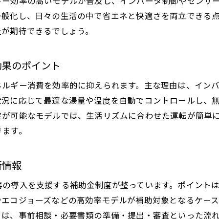
ギー効率の高いモデルが普及し、インバータ制御やセンサ
一般化し、日々の生活の中で省エネと快適さを両立できる
さいたま市で人気の給湯器交換と省エネ効果
上が期待できるでしょう。
埼玉県の住宅に適した給湯器選定の実践術
補助金活用で賢く給湯器を交換するコツ
効果のポイント
埼玉県で給湯器補助金を活用する具体的な方法
給湯器交換費用を抑える補助制度の活用ポイント
ネルギー消費を効率的に抑えられます。主な理由は、イン
状況に応じて最適な湯量や温度を自動でコントロールし、
申請トラブルを防ぐ給湯器補助金の注意事項
定が可能なモデルでは、生活リズムに合わせた運転が簡単
給湯器交換と補助金併用で省エネ住宅を実現
きます。
口コミから学ぶ給湯器補助金活用の成功例
さいたま市の給湯器補助金申請の最新情報
新情報
エコキュート導入を検討中なら知っておきたい給湯器事
器の導入を支援する補助金制度が整っています。ポイント
エコキュート給湯器の特徴と埼玉県での導入メリッ
やエコジョーズなどの高効率モデルが補助対象となるケー
埼玉でエコキュート導入時の補助金情報まとめ
ては、事前相談・必要書類の準備・提出・審査といった流