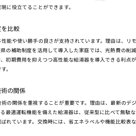
給湯器交換時に検討すべきエコキュートの選び方
実現に役立てることができます。
エコキュートの口コミと給湯器比較ポイント
給湯器補助金を利用したエコキュート導入の流れ
度を比較
埼玉県のエコキュート事情と省エネ給湯器の最新動
ネ性能や使い勝手の良さが支持されています。理由は、リ
給湯器交換費用を抑えるための実践ポイント
玉県の補助制度を活用して導入した家庭では、光熱費の削
給湯器交換費用を抑えるための業者選びのコツ
で、初期費用を抑えつつ高性能な給湯器を導入できる利点が
交換時に確認したい補助金対象給湯器の要件
です。
給湯器の交換費用相場と節約術を徹底解説
口コミで評判の給湯器交換業者と選択基準
技術の関係
交換費用を安くする給湯器補助金活用方法
技術の関係を重視することが重要です。理由は、最新のデ
埼玉県の給湯器交換で失敗しないポイント
よる最適運転機能を備えた給湯器は、従来型に比べて無駄
さいたま市の給湯器補助金を活用する方法
選ばれています。交換時には、省エネラベルや機能比較表
さいたま市で利用できる給湯器補助金の申請手順