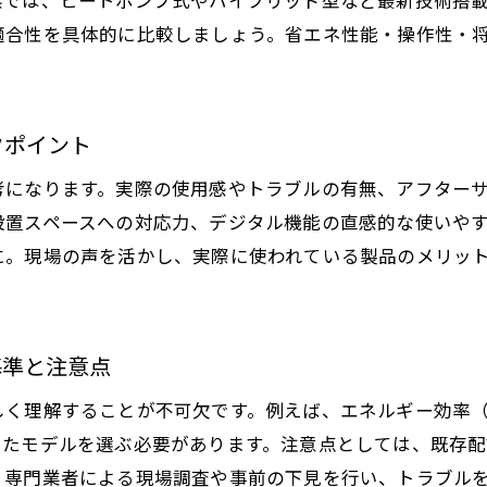
給湯器交換時に省エネと補助金を両立させるコツ
適合性を具体的に比較しましょう。省エネ性能・操作性・
埼玉県で給湯器補助金を賢く活用する方法
交換で失敗しない給湯器選びの重要ポイント
給湯器補助金の申請手続きと注意点を解説
クポイント
口コミから見る給湯器交換の体験談と成功例
考になります。実際の使用感やトラブルの有無、アフター
給湯器交換から快適な省エネ生活へのステップ
設置スペースへの対応力、デジタル機能の直感的な使いや
に。現場の声を活かし、実際に使われている製品のメリッ
基準と注意点
く理解することが不可欠です。例えば、エネルギー効率（
したモデルを選ぶ必要があります。注意点としては、既存
、専門業者による現場調査や事前の下見を行い、トラブル