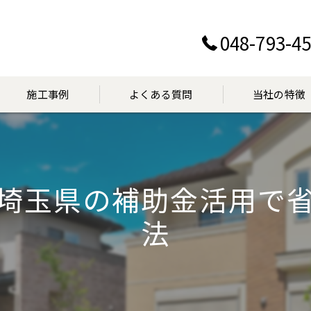
048-793-4
施工事例
よくある質問
当社の特徴
設置
交換
埼玉県の補助金活用で
点検
法
マンション
見積り