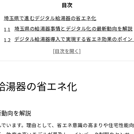
目次
埼玉県で進むデジタル給湯器の省エネ化
埼玉県の給湯器事情とデジタル化の最新動向を解説
デジタル給湯器導入で実現する省エネ効果のポイン
給湯器選びに役立つ埼玉県の補助金最新情報
口コミで評判の給湯器と埼玉の補助制度を比較
給湯器交換時の省エネ性能とデジタル技術の関係
埼玉県の給湯器市場が注目する省エネトレンド
給湯器の省エネ化
最新の給湯器選びが省エネ住宅実現の鍵
省エネ住宅に最適なデジタル給湯器の選び方を解説
新動向を解説
給湯器の口コミ比較と選定時のチェックポイント
交換時に知っておきたい給湯器の性能基準と注意点
んでいます。理由として、省エネ意識の高まりや住宅性能
補助金対象となる給湯器の条件と選び方のコツ