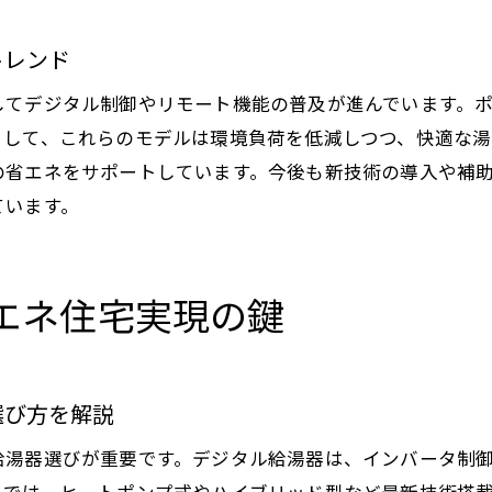
給湯器の補助金対象条件と必要書類のチェック
給湯器交換時に押さえたい補助金の最新情報
トレンド
口コミでわかるさいたま市給湯器補助金の活用法
してデジタル制御やリモート機能の普及が進んでいます。
給湯器交換と補助金利用の賢い進め方
として、これらのモデルは環境負荷を低減しつつ、快適な湯
さいたま市で選ばれる給湯器補助金のポイント
の省エネをサポートしています。今後も新技術の導入や補
デジタル給湯器が叶える快適な暮らしの魅力
ています。
デジタル給湯器が実現する快適生活の具体例
給湯器選びで重視したいデジタル機能の魅力
エネ住宅実現の鍵
口コミで高評価のデジタル給湯器の使い勝手
給湯器交換で暮らしが変わるデジタル化の効果
省エネと快適性を両立する給湯器の選び方
選び方を解説
埼玉県で注目されるデジタル給湯器のメリット
給湯器選びが重要です。デジタル給湯器は、インバータ制
省エネと補助金活用で失敗しない給湯器交換術
県では、ヒートポンプ式やハイブリッド型など最新技術搭