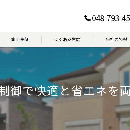
048-793-4
施工事例
よくある質問
当社の特徴
設置
交換
制御で快適と省エネを
点検
マンション
見積り