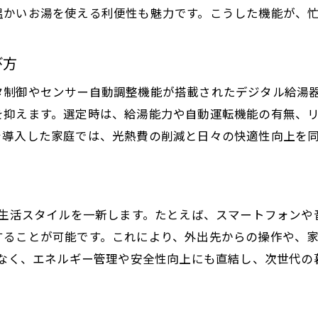
温かいお湯を使える利便性も魅力です。こうした機能が、
デジタル制御がもたらす安心感の理由
省エネと快適性を両立する給湯器の特徴
び方
給湯器のIoT連携で管理もラクラク向上
効率よく給湯する最新給湯器の活用法
タ制御やセンサー自動調整機能が搭載されたデジタル給湯
を抑えます。選定時は、給湯能力や自動運転機能の有無、
給湯器の進化で家庭の安心を守る方法
を導入した家庭では、光熱費の削減と日々の快適性向上を
、生活スタイルを一新します。たとえば、スマートフォンや
することが可能です。これにより、外出先からの操作や、
でなく、エネルギー管理や安全性向上にも直結し、次世代の