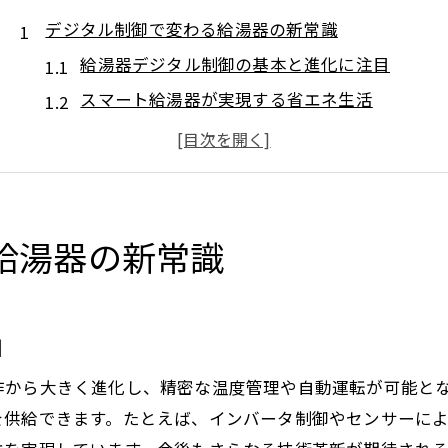
デジタル制御で変わる給湯器の新常識
給湯器デジタル制御の基本と進化に注目
スマート給湯器が実現する省エネ生活
給湯器の遠隔操作がもたらす快適さとは
デジタル化で広がる給湯器の活用法を解説
つながるで給湯器の新しい体験を知ろう
ツナガルde給湯器アプリ活用のメリット紹介
給湯器の新常識
快適な暮らしは給湯器の進化から
給湯器の進化が暮らしをどう変えるか
目
デジタル給湯器で実現する毎日の快適さ
省エネと快適性を両立する給湯器の選び方
作から大きく進化し、精密な温度管理や自動運転が可能と
IoT給湯器で広がる新しい生活スタイル
を供給できます。たとえば、インバータ制御やセンサーに