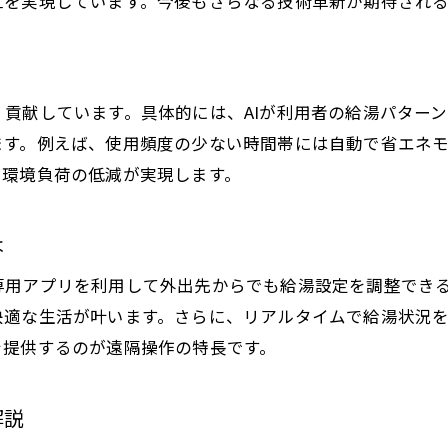
立を実現しています。今後もさらなる技術革新が期待される
給湯器の進化で叶うスマートな暮らし
給湯器の便利機能が日常に与える影響
給湯器の水量センサー仕組みを徹底解説
給湯器の水量センサー基本構造を解説
貢献しています。具体的には、AIが利用者の給湯パター
デジタル制御が水量調整にもたらす効果
ます。例えば、使用頻度の少ない時間帯には自動で省エネ
と環境負荷の低減が実現します。
水量センサーの仕組みと安全性向上の関係
給湯器のエラー発生時に役立つ知識
は
水量センサーと省エネの密接な関係性
給湯器の最新センサー技術を知ろう
専用アプリを利用して外出先からでも給湯設定を調整でき
快適な生活が叶います。さらに、リアルタイムで給湯状況
省エネ生活に役立つ給湯器の活用法
を提供するのが遠隔操作の特長です。
給湯器の省エネ機能を最大限活用する方法
デジタル制御で光熱費を削減するコツ
解説
給湯器の設定見直しで省エネ効果アップ