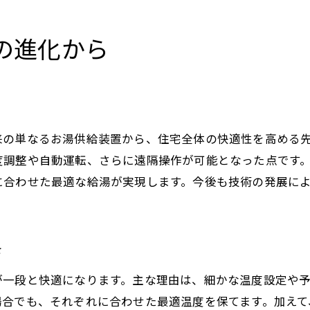
デジタル制御で冬の省エネ運転を実現
給湯器の凍結予防とつけっぱなしの注意
の進化から
長時間運転時の給湯器管理ポイント
給湯器の適切な使い方で冬も安心生活
壊れる前兆を見抜く給湯器管理のコツ
給湯器の故障前兆サインと早期発見術
来の単なるお湯供給装置から、住宅全体の快適性を高める
デジタル給湯器で異常を見抜くポイント
度調整や自動運転、さらに遠隔操作が可能となった点です
水量センサー異常の見極め方を解説
に合わせた最適な給湯が実現します。今後も技術の発展に
給湯器トラブル時の適切な対処方法
給湯器管理で長寿命を実現するコツ
さ
スマホアプリを活用した給湯器見守り術
最新の給湯器が実現する安心と効率の両立
が一段と快適になります。主な理由は、細かな温度設定や
場合でも、それぞれに合わせた最適温度を保てます。加えて
最新給湯器で叶う安心と効率的な運転