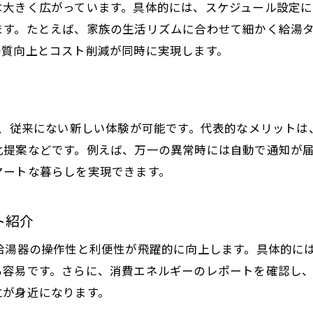
つながるで給湯器の省エネ活用事例
は大きく広がっています。具体的には、スケジュール設定
ます。たとえば、家族の生活リズムに合わせて細かく給湯
給湯器の省エネ性能を引き出す日常習慣
の質向上とコスト削減が同時に実現します。
デジタル給湯器で叶える賢い省エネ生活
給湯器のデジタル化がもたらす安全性
う
給湯器のデジタル制御が高める安全性
は、従来にない新しい体験が可能です。代表的なメリット
安全装置とデジタル化の最新技術を解説
化提案などです。例えば、万一の異常時には自動で通知が
給湯器トラブル予防に役立つ機能とは
マートな暮らしを実現できます。
給湯器の安全装置作動時の対処ポイント
安心して使える給湯器の選び方と注意点
ト紹介
デジタル監視で給湯器の異常を早期発見
給湯器の操作性と利便性が飛躍的に向上します。具体的に
冬場の給湯器つけっぱなし運転の注意点
も容易です。さらに、消費エネルギーのレポートを確認し
給湯器つけっぱなしのリスクと対策
立が身近になります。
冬場に給湯器を安全に使うための工夫