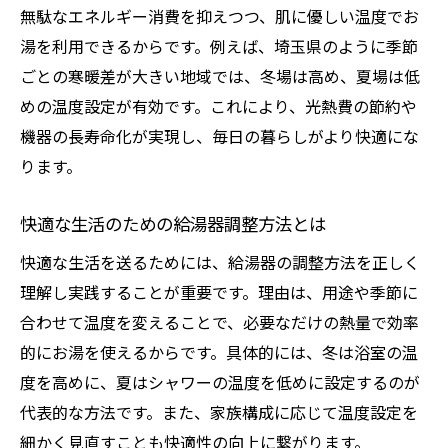
埼玉県で快適な湯温を保つ給湯器活用術
無駄なエネルギー消費を抑えつつ、肌に優しい温度でお
寒暖差に強い給湯器の調整方法を検証
湯を利用できるからです。例えば、埼玉県のように季節
給湯器の温度設定が埼玉県で重要な理由
ごとの寒暖差が大きい地域では、冬場は高め、夏場は低
気候対応型給湯器設定法で快適な毎日を実
めの温度設定が有効です。これにより、光熱費の節約や
現
機器の長寿命化が実現し、毎日の暮らしがより快適にな
ります。
季節ごとに変える給湯器温度のポイント
春夏秋冬で最適な給湯器温度の目安とは
快適な生活のための給湯器調整方法とは
季節に応じた給湯器温度調整の実践方法
快適な生活を送るためには、給湯器の調整方法を正しく
給湯器の温度設定を季節で変えるメリット
理解し実践することが重要です。理由は、用途や季節に
冬場の給湯器温度設定で注意すべき点
合わせて温度を変えることで、必要なだけの熱量で効率
夏場の給湯器温度調整で省エネを実現
的にお湯を使えるからです。具体的には、冬は浴室の温
年間を通じた給湯器温度の上手な切り替え
度を高めに、夏はシャワーの温度を低めに設定するのが
給湯器の調整が光熱費節約につながる理由
代表的な方法です。また、家族構成に応じて温度設定を
給湯器の温度調整で毎月の光熱費が変わる
細かく見直すことも快適性の向上に繋がります。