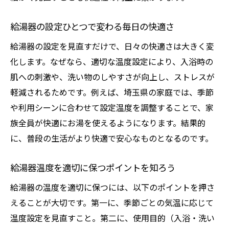
省エネ給湯器設定で無駄な出費をカット
給湯器の設定ひとつで変わる毎日の快適さ
給湯器の設定温度と電気代の関係を解説
給湯器の設定を見直すだけで、日々の快適さは大きく変
給湯器の調整を見直して節約体質を作ろう
化します。なぜなら、適切な温度設定により、入浴時の
光熱費に差が出る給湯器温度設定の極意
肌への刺激や、洗い物のしやすさが向上し、ストレスが
給湯器の温度設定が節約生活のカギになる
軽減されるためです。例えば、埼玉県の家庭では、季節
快適な湯温なら給湯器の設定が重要です
や利用シーンに合わせて設定温度を調整することで、家
給湯器の設定で理想の湯温を実現する方法
族全員が快適にお湯を使えるようになります。結果的
やけどを防ぐための給湯器温度の選び方
に、普段の生活がより快適で安心なものとなるのです。
給湯器の温度調整で快適さと安全性を両立
給湯器温度を適切に保つポイントを知ろう
給湯器の設定次第で入浴体験が変わる理由
給湯器の温度が暮らしの質を左右するポイ
給湯器の温度を適切に保つには、以下のポイントを押さ
ント
えることが大切です。第一に、季節ごとの気温に応じて
温度設定を見直すこと。第二に、使用目的（入浴・洗い
給湯器温度と健康リスクの関係を考える