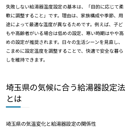
安心して使える冬季の給湯器調整ガイド
失敗しない給湯器温度設定の基本は、「目的に応じて柔
日々の生活に役立つ給湯器の温度調整術
軟に調整すること」です。理由は、家族構成や季節、用
毎日快適な給湯器温度調整のコツを紹介
途によって最適な温度が異なるためです。例えば、子ど
給湯器の温度調整で家族全員が快適に暮ら
もや高齢者がいる場合は低めの設定、寒い時期はやや高
す
めの設定が推奨されます。日々の生活シーンを見直し、
こまめに設定温度を調整することで、快適で安全な暮ら
給湯器の設定を見直して生活の質を向上
しを維持できます。
簡単にできる給湯器温度調整のポイント
給湯器の温度管理でトラブル予防を徹底
日常生活で役立つ給湯器温度調整の実践法
埼玉県の気候に合う給湯器設定法
とは
埼玉県の気温変化と給湯器設定の関係性