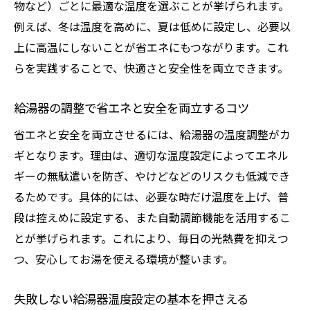
物など）ごとに最適な温度を選ぶことが挙げられます。
安全で省エネな給湯器温度の選び方を解説
例えば、冬は温度を高めに、夏は低めに設定し、必要以
給湯器の温度設定で省エネと安全を実現
上に高温にしないことが省エネにもつながります。これ
安全な給湯器温度の目安とその理由
らを実践することで、快適さと安全性を両立できます。
省エネにつながる給湯器温度の選び方
やけど防止に役立つ給湯器温度調整法
給湯器の調整で省エネと安全を両立するコツ
給湯器の温度設定で家庭全体を守るコツ
省エネと安全を両立させるには、給湯器の温度調整がカ
給湯器の省エネ運転に役立つ温度管理術
ギとなります。理由は、適切な温度設定によってエネル
冬場でも安心な給湯器の調整方法まとめ
ギーの無駄遣いを防ぎ、やけどなどのリスクも低減でき
るためです。具体的には、必要な時だけ温度を上げ、普
冬におすすめの給湯器温度調整法を伝授
段は控えめに設定する、また自動調節機能を活用するこ
寒い時期の給湯器設定で快適さを維持
とが挙げられます。これにより、毎日の光熱費を抑えつ
冬季の給湯器温度の目安と調整ポイント
つ、安心してお湯を使える環境が整います。
凍結防止にも役立つ給湯器の設定術
冬場の給湯器温度トラブルを防ぐ方法
失敗しない給湯器温度設定の基本を押さえる