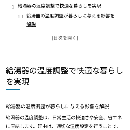
給湯器の温度調整で快適な暮らしを実現
給湯器の温度調整が暮らしに与える影響を
解説
快適な生活のための給湯器調整方法とは
給湯器の設定ひとつで変わる毎日の快適さ
給湯器温度を適切に保つポイントを知ろう
給湯器の調整で省エネと安全を両立するコ
給湯器の温度調整で快適な暮らし
ツ
を実現
失敗しない給湯器温度設定の基本を押さえ
る
埼玉県の気候に合う給湯器設定法とは
給湯器の温度調整が暮らしに与える影響を解説
埼玉県の気温変化と給湯器設定の関係性
給湯器の温度調整は、日常生活の快適さや安全、省エネ
気候に合わせた給湯器の温度調整ポイント
に直結します。理由は、適切な温度設定を行うことで、