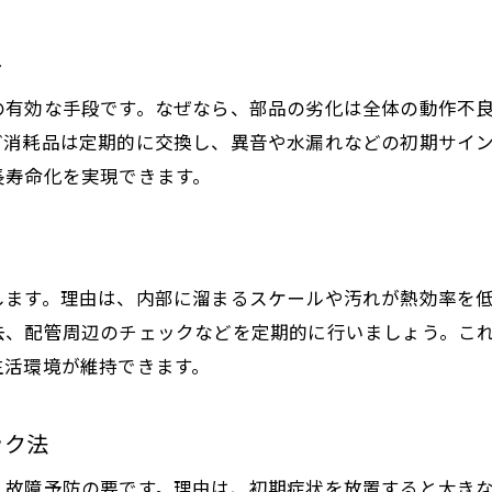
口コミや実績から見る給湯器業者の選び方
ト
給湯器の見積もり比較で注目すべきポイント
アフターサービス重視で給湯器の安心を確保
の有効な手段です。なぜなら、部品の劣化は全体の動作不
給湯器業者の保証内容とサポート体制を確認
ど消耗品は定期的に交換し、異音や水漏れなどの初期サイ
長寿命化を実現できます。
給湯器設置後のフォローが安心感に繋がる理由
します。理由は、内部に溜まるスケールや汚れが熱効率を
去、配管周辺のチェックなどを定期的に行いましょう。こ
生活環境が維持できます。
ック法
、故障予防の要です。理由は、初期症状を放置すると大き