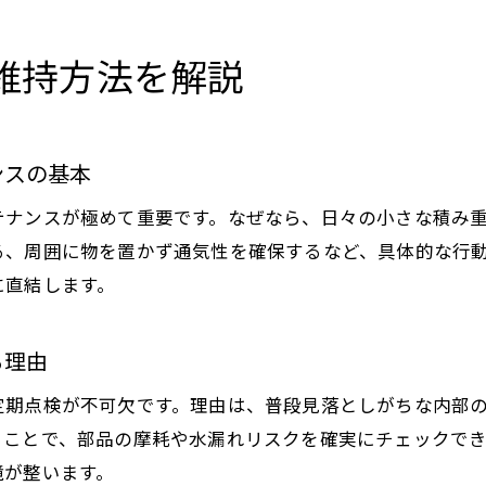
給湯器が故障しやすいサインと予兆の解説
長持ちさせる給湯器の使い方と交換タイミング
維持方法を解説
故障予防に役立つ給湯器維持のコツ
給湯器交換を検討する際のチェックリスト
省エネ対策で給湯器の負担を減らす秘訣
ンスの基本
給湯器の省エネ運転が負担軽減に役立つ理由
テナンスが極めて重要です。なぜなら、日々の小さな積み
省エネを意識した給湯器の使い方を紹介
る、周囲に物を置かず通気性を確保するなど、具体的な行
給湯器の効率運転で光熱費を抑えるコツ
に直結します。
省エネ給湯器への切り替えメリットを解説
る理由
給湯器使用時の無駄を減らす省エネ習慣
省エネ対策と給湯器寿命の関係性を知る
定期点検が不可欠です。理由は、普段見落としがちな内部
信頼できる業者選びで給湯器の安心を守る
ることで、部品の摩耗や水漏れリスクを確実にチェックで
境が整います。
給湯器専門業者選びで失敗しないための基準