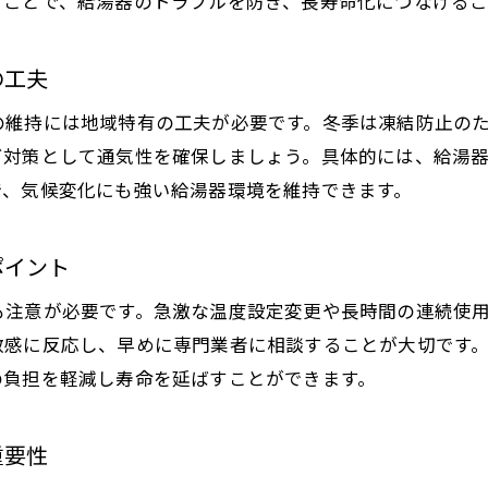
ることで、給湯器のトラブルを防ぎ、長寿命化につなげるこ
給湯器の劣化サインを見逃さないチェック法
埼玉県で安心して給湯器を使い続けるコツ
の工夫
定期点検で安心の給湯器ライフを実現
給湯器の定期点検が安心に直結する理由を知る
の維持には地域特有の工夫が必要です。冬季は凍結防止の
プロによる給湯器点検とDIYの違いを理解する
ビ対策として通気性を確保しましょう。具体的には、給湯
で、気候変化にも強い給湯器環境を維持できます。
給湯器点検で発見できる主なトラブル事例
給湯器点検で見逃しやすい注意ポイント
ポイント
点検結果に基づく給湯器維持の実践法
埼玉県で信頼できる点検業者の選び方
も注意が必要です。急激な温度設定変更や長時間の連続使
敏感に反応し、早めに専門業者に相談することが大切です
補助金活用で賢く給湯器を維持する方法
の負担を軽減し寿命を延ばすことができます。
給湯器の補助金制度を活用するメリットとは
最新の給湯器補助金情報を効率よく把握する方法
重要性
補助金申請時の給湯器選びで押さえるべき点