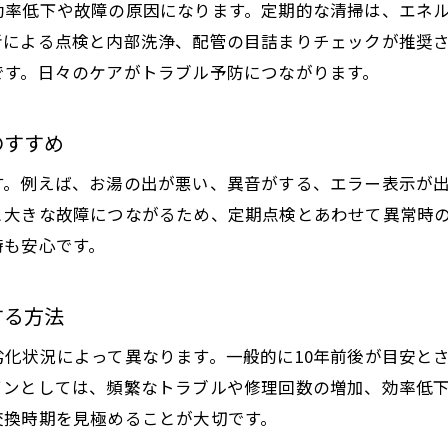
埼玉県で利用できる給湯器補助金の特徴
効率低下や故障の原因になります。定期的な清掃は、エネ
者による点検と内部洗浄、配管の目詰まりチェックが推奨
補助金と給湯器維持費用の賢いバランス術
です。日々のケアがトラブル予防につながります。
給湯器補助金申請の流れと注意点を解説
DIYで給湯器維持を考える際の注意点
のすすめ
給湯器DIYの基本と安全確保のポイント
す。例えば、お湯の出が悪い、異音がする、エラー表示が
給湯器を自分で点検する際の注意事項
と大きな故障につながるため、定期点検とあわせて異常時
DIYでできる給湯器の簡単メンテナンス方法
時も安心です。
給湯器を自分で設置する前に知るべきリスク
給湯器DIYで失敗しやすいポイントと対策
する方法
専門業者とDIYの給湯器維持での違いを比較
化状況によって異なります。一般的に10年前後が目安と
給湯器の交換時期と故障予防策のポイント
インとしては、頻繁なトラブルや修理回数の増加、効率低
給湯器の交換時期を正しく見極める判断基準
交換時期を見極めることが大切です。
故障を未然に防ぐための給湯器点検習慣