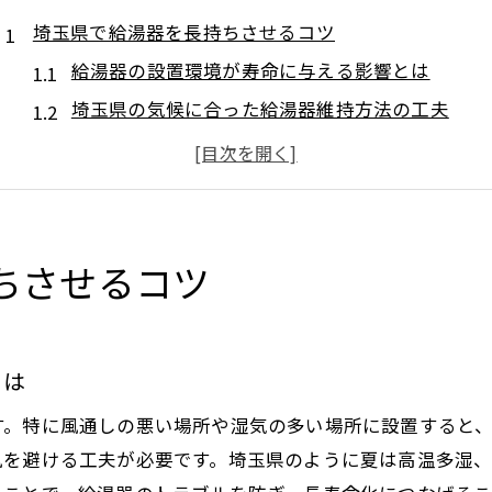
埼玉県で給湯器を長持ちさせるコツ
給湯器の設置環境が寿命に与える影響とは
埼玉県の気候に合った給湯器維持方法の工夫
日常の使い方で給湯器を長持ちさせるポイント
給湯器の劣化を防ぐための定期清掃の重要性
給湯器トラブルを未然に防ぐ早期対応のすすめ
正しい知識で給湯器の交換時期を判断する方法
ちさせるコツ
給湯器の寿命を延ばす維持方法を解説
給湯器の寿命を左右する日常メンテナンスの基本
とは
給湯器の定期的な点検が長寿命に繋がる理由
給湯器の部品交換と早期発見のメリット
す。特に風通しの悪い場所や湿気の多い場所に設置すると
給湯器の清掃手順と効果的な維持方法
風を避ける工夫が必要です。埼玉県のように夏は高温多湿