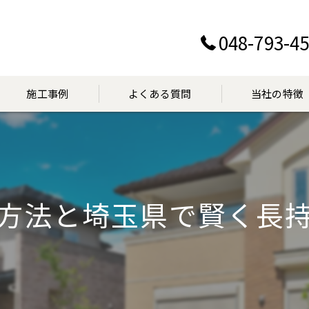
048-793-4
施工事例
よくある質問
当社の特徴
設置
交換
方法と埼玉県で賢く長
点検
マンション
見積り