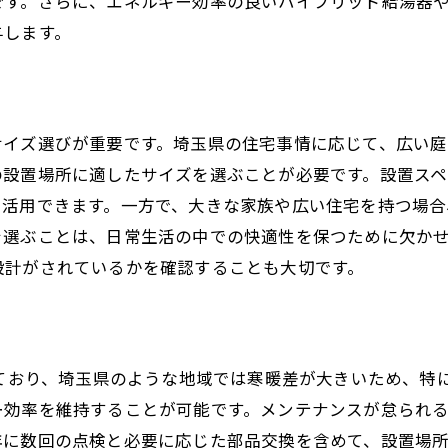
です。さらに、エネルギー効率の良いハイブリッド給湯器
故障予測機能で安心
与します。
エネルギー効率が高い給湯器の選び方
給湯器の燃費性能を評価する
再生可能エネルギーの活用
サイズ選びが重要です。埼玉県の住宅事情に応じて、広い庭
節水機能の有無をチェック
の設置場所に適したサイズを選ぶことが必要です。設置ス
年間コストをシミュレーション
を活用できます。一方で、大きな家族や広い住宅を持つ場
使用頻度に応じた効率的な選択
を選ぶことは、日常生活の中での快適性を保つために欠か
環境ラベルを参考にする
設計がされているかを確認することも大切です。
信頼性のある給湯器メーカーを見極める方法
口コミとレビューの活用
メーカーの歴史と実績を見る
れており、埼玉県のような地域では寒暖差が大きいため、特
技術サポート体制の確認
ー効率を維持することが可能です。メンテナンスが怠られ
国内外の認証取得状況
年に数回の点検と必要に応じた部品交換を含めて、設置場