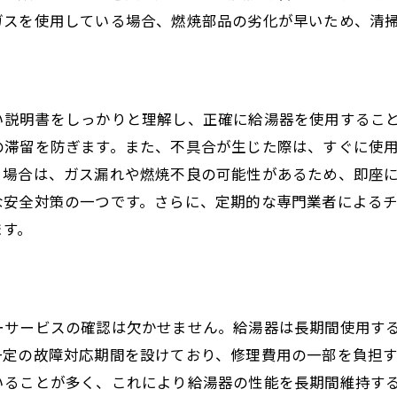
特許技術の有無をチェック
ガスを使用している場合、燃焼部品の劣化が早いため、清
同業他社との比較
埼玉県内で注目の給湯器モデル紹介
人気急上昇中のモデルとは
い説明書をしっかりと理解し、正確に給湯器を使用するこ
省エネ性能が高いモデル
の滞留を防ぎます。また、不具合が生じた際は、すぐに使
コンパクトで設置が簡単なモデル
る場合は、ガス漏れや燃焼不良の可能性があるため、即座
コストパフォーマンスに優れたモデル
な安全対策の一つです。さらに、定期的な専門業者による
高機能な最新モデルの紹介
ます。
ユーザー満足度の高いモデル
購入前に確認すべき給湯器の最新機能
自動温度調整機能の有無
ーサービスの確認は欠かせません。給湯器は長期間使用す
遠隔操作可能なアプリ対応
一定の故障対応期間を設けており、修理費用の一部を負担
いることが多く、これにより給湯器の性能を長期間維持す
異常検知システムの搭載