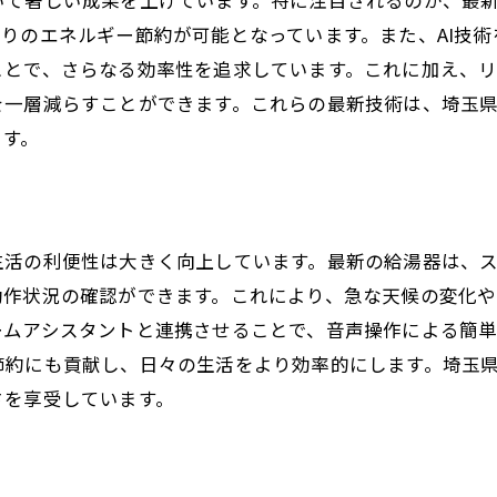
いて著しい成果を上げています。特に注目されるのが、最
適切な施工業者の選定
りのエネルギー節約が可能となっています。また、AI技
長期的な保証とサービスの確認
ことで、さらなる効率性を追求しています。これに加え、
を一層減らすことができます。これらの最新技術は、埼玉
購入前に利用者の声を参考にする
ます。
将来的な技術発展への対応
生活の利便性は大きく向上しています。最新の給湯器は、
動作状況の確認ができます。これにより、急な天候の変化や
ームアシスタントと連携させることで、音声操作による簡
節約にも貢献し、日々の生活をより効率的にします。埼玉
さを享受しています。