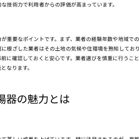
的な技術力で利用者からの評価が高まっています。
省エネモードの使用感
断水時のバックアップ機能
操作パネルの使いやすさ
快適な生活を支える給湯器選びのコツ
力が重要なポイントです。まず、業者の経験年数や地域で
域に根ざした業者はその土地の気候や住環境を熟知してお
ライフスタイルに合わせた選択
事前に確認しておくと安心です。業者選びを慎重に行うこ
設置場所に最適なモデルの選択
能となります。
購入前の試運転体験の重要性
将来的な使用を考慮した選択
メンテナンス費用の見積もり
湯器の魅力とは
家族構成に応じた給湯能力
給湯器選びで後悔しないためのチェックポイント
初期費用だけでなくランニングコストを考慮
設置条件に合った機種を選ぶ