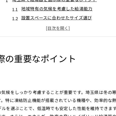
地域特有の気候を考慮した給湯能力
設置スペースに合わせたサイズ選び
給湯器の寿命とメンテナンス費用
安全性を確保するための取り扱い説明
保証内容とアフターサービスの確認
業者選びの際の注意点
際の重要なポイント
最新技術を搭載した給湯器の魅力とは
エネルギー効率を高める最新技術
スマートホーム対応の便利さ
環境に優しい新素材の採用
の気候をしっかり考慮することが重要です。埼玉県は冬の
静音設計で快適な使用感
す。特に凍結防止機能が搭載されている機種や、効率的な
デルを選ぶことで、低温時でも安定した性能を維持できま
遠隔操作で利便性アップ