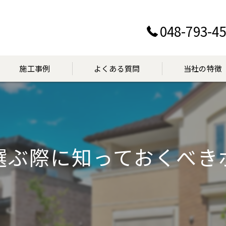
048-793-4
施工事例
よくある質問
当社の特徴
設置
交換
選ぶ際に知っておくべき
点検
マンション
見積り