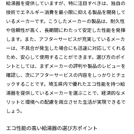
給湯器を提供していますが、特に注目すべきは、独自の
埼玉県内のアフターサービス事例とその評
技術でエネルギー消費を最小限に抑える製品を開発して
価
いるメーカーです。こうしたメーカーの製品は、耐久性
埼玉県の地元密着型給湯器メーカーの選び方
や信頼性が高く、長期間にわたって安定した性能を発揮
地元密着型メーカーの強みと魅力
します。また、アフターサービスが充実しているメーカ
埼玉県の地域特性に適した給湯器選び
ーは、不具合が発生した場合にも迅速に対応してくれる
地域密着型サービスがもたらす安心感
ため、安心して使用することができます。選び方のポイ
地元メーカー選びが地域経済に与える影響
ントとしては、まずメーカーの評判や製品のレビューを
地域特性を理解した給湯器選びのメリット
確認し、次にアフターサービスの内容をしっかりとチェ
埼玉県で支持される地元メーカーの魅力
ックすることです。埼玉県内で優れたエコ性能を持つ給
湯器を提供しているメーカーを選ぶことで、経済的なメ
給湯器の適切な維持とエコ性能向上のためのヒ
リットと環境への配慮を両立させた生活が実現できるで
ント
しょう。
給湯器のメンテナンス方法とその重要性
エコ性能向上に役立つ日々の管理方法
エコ性能の高い給湯器の選び方ポイント
埼玉県内での給湯器メンテナンスサービス