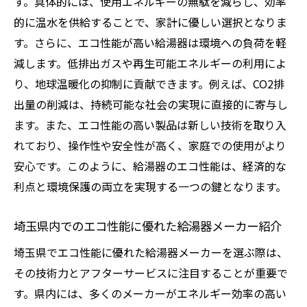
す。具体的には、使用エネルギーの無駄を減らし、効率
埼玉県でのエネルギー効率向上の取り組み
的に温水を供給することで、家計に優しい選択となりま
す。さらに、エコ性能が高い給湯器は環境への負荷を軽
地球温暖化防止と給湯器選びの関係性
減します。低排出ガスや再生可能エネルギーの利用によ
エネルギー効率の高い給湯器導入の実例
り、地球温暖化の抑制に貢献できます。例えば、CO2排
家計を守るエネルギー効率向上の具体策
出量の削減は、持続可能な社会の実現に直接的に寄与し
長期にわたり安心できる給湯器アフターサービ
ます。また、エコ性能の高い製品は新しい技術を取り入
スの重要性
れており、操作性や安全性が高く、家庭での使用がより
長期間安心して使える給湯器の選び方
安心です。このように、給湯器のエコ性能は、経済的な
埼玉県で提供されるアフターサービスの実
利点と環境保護の両立を実現する一つの鍵となります。
態
故障時の対応とメンテナンスの重要性
埼玉県内でのエコ性能に優れた給湯器メーカー紹介
給湯器の寿命を延ばすためのアフターサー
埼玉県でエコ性能に優れた給湯器メーカーを選ぶ際は、
ビス
その技術力とアフターサービスに注目することが重要で
アフターサービスが長期的信頼を築く要因
す。県内には、多くのメーカーがエネルギー効率の高い