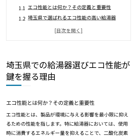
エコ性能とは何か？その定義と重要性
埼玉県で選ばれるエコ性能の高い給湯器
エコ性能が生活に与える具体的な影響
埼玉県内でのエコ性能に優れた給湯器メー
カー紹介
エコ性能の高い給湯器の選び方ポイント
埼玉県での給湯器選びエコ性能が
エコ性能向上のための最新技術動向
鍵を握る理由
エコ製品を選ぶことで給湯器の光熱費を削減す
る方法
光熱費削減につながるエコ給湯器の仕組み
エコ性能とは何か？その定義と重要性
エコ製品による埼玉県内での具体的な節約
エコ性能とは、製品が環境に与える影響を最小限に抑え
事例
るための性能を指します。特に給湯器においては、使用
給湯器選びで考慮すべき省エネラベルとは
時に消費するエネルギー量を抑えることで、二酸化炭素