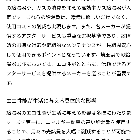
埼玉県の給湯器メーカー信頼性と実績の見極め
の給湯器や、ガスの消費を抑える高効率ガス給湯器が人
方
気です。これらの給湯器は、環境に優しいだけでなく、
信頼できるメーカー選びの基準とポイント
使用コストの削減も実現します。また、各メーカーが提
供するアフターサービスも重要な選択基準であり、故障
実績あるメーカーの選び方とその理由
時の迅速な対応や定期的なメンテナンスが、長期間安心
埼玉県でのユーザー評価と口コミの活用法
して使用できるポイントとなっています。埼玉県での給
地元に密着した信頼性の高いメーカー紹介
湯器選びにおいては、エコ性能とともに、信頼できるア
メーカーの歴史と実績が示す信頼性
フターサービスを提供するメーカーを選ぶことが重要で
埼玉県内で支持される給湯器メーカーの特
す。
徴
エネルギー効率の高い給湯器が環境と家計を守
エコ性能が生活に与える具体的な影響
る
給湯器のエコ性能が生活に与える影響は多岐にわたりま
環境負荷を軽減する給湯器選びの視点
す。まず第一に、エネルギー効率の高い給湯器を使用す
給湯器のエネルギー効率がもたらすコスト
ることで、月々の光熱費を大幅に削減することが可能で
効果