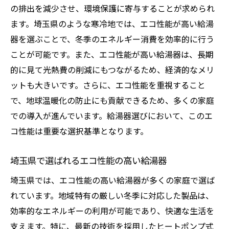
エコ給湯器で得られる長期的な経済効果
の排出を減少させ、環境保護に寄与することが求められ
埼玉県での省エネに関する自治体の取り組
ます。埼玉県のような寒冷地では、エコ性能が高い給湯
み
器を選ぶことで、冬季のエネルギー消費を効率的に行う
給湯器のエコ性能と光熱費削減の相関関係
ことが可能です。また、エコ性能が高い給湯器は、長期
的に見て光熱費の削減にもつながるため、経済的なメリ
給湯器選びで重視すべきアフターサービスのポ
ットも大きいです。さらに、エコ性能を重視すること
イント
で、地球温暖化の防止にも貢献できるため、多くの家庭
迅速な対応が求められるアフターサービス
での導入が進んでいます。給湯器選びにおいて、このエ
とは
コ性能は重要な選択基準となります。
埼玉県内メーカーのアフターサービス比較
故障時に安心できるサポート体制の重要性
埼玉県で選ばれるエコ性能の高い給湯器
アフターサービス充実の見極め方と選び方
埼玉県では、エコ性能の高い給湯器が多くの家庭で選ば
アフターサービスが長期信頼に繋がる理由
れています。地域特有の厳しい冬季に対応した製品は、
埼玉県の給湯器メーカーが提供する特典と
効率的なエネルギーの利用が可能であり、快適な生活を
は
支えます。特に、最新の技術を採用したヒートポンプ式