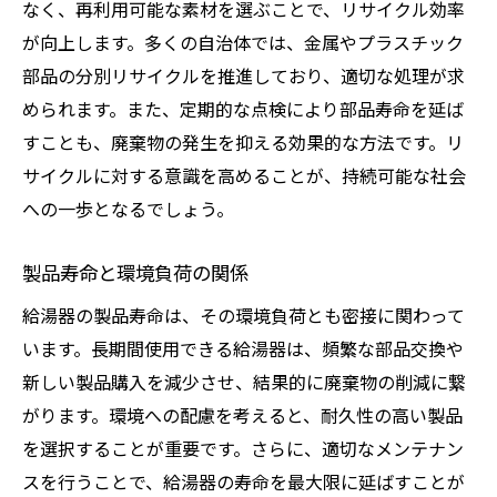
交換時期を逃さないための方法
なく、再利用可能な素材を選ぶことで、リサイクル効率
部品劣化の予兆と対策
が向上します。多くの自治体では、金属やプラスチック
部品の分別リサイクルを推進しており、適切な処理が求
交換による故障リスクの低減
められます。また、定期的な点検により部品寿命を延ば
省エネ効果を高める給湯器部品の定期交換方法
すことも、廃棄物の発生を抑える効果的な方法です。リ
省エネ部品の選び方と交換タイミング
サイクルに対する意識を高めることが、持続可能な社会
交換による省エネ効果の具体例
への一歩となるでしょう。
エネルギー効率を高める工夫
交換部品による性能向上の実例
製品寿命と環境負荷の関係
省エネ対策としての部品交換
給湯器の製品寿命は、その環境負荷とも密接に関わって
環境に優しい交換部品の選定
います。長期間使用できる給湯器は、頻繁な部品交換や
給湯器専門業者によるメンテナンスの利点と選
新しい製品購入を減少させ、結果的に廃棄物の削減に繋
び方
がります。環境への配慮を考えると、耐久性の高い製品
を選択することが重要です。さらに、適切なメンテナン
専門業者の選び方と依頼時のポイント
スを行うことで、給湯器の寿命を最大限に延ばすことが
プロによる点検のメリット