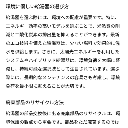
光熱費を抑える点検のコツ
環境に優しい給湯器の選び方
寒暖差の影響を受けにくい給湯器の選び方
給湯器を選ぶ際には、環境への配慮が重要です。特に、
耐久性の高い給湯器の特徴
エネルギー効率の高いモデルを選ぶことで、光熱費の削
断熱性能による影響の軽減
減と二酸化炭素の排出量を抑えることができます。最新
適切な設置場所の選定
のエコ技術を備えた給湯器は、少ない燃料で効果的に温
水を供給します。さらに、太陽光エネルギーを利用した
寒暖差に強い素材の選び方
システムやハイブリッド給湯器は、環境負荷を大幅に軽
給湯器の種類とその違い
減し、持続可能な選択肢として注目されています。選ぶ
地域に適した給湯器の特性
際には、長期的なメンテナンスの容易さも考慮し、環境
給湯器の故障を未然に防ぐための部品交換のタ
負荷を最小限に抑えることが大切です。
イミング
故障前に交換すべき部品リスト
廃棄部品のリサイクル方法
異音や異常温度のサイン
給湯器の部品交換後に出る廃棄部品のリサイクルは、環
寿命を迎える部品の特徴
境保護の観点から重要です。部品をただ廃棄するのでは