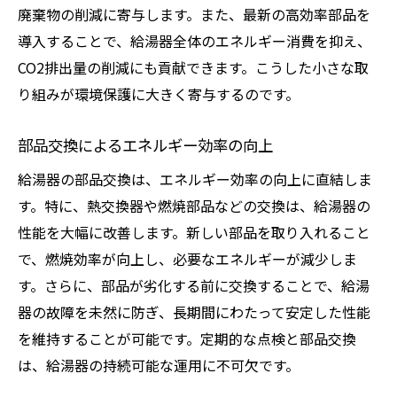
廃棄物の削減に寄与します。また、最新の高効率部品を
給湯器の部品交換がもたらす経済的メリット
導入することで、給湯器全体のエネルギー消費を抑え、
部品交換による光熱費の削減
CO2排出量の削減にも貢献できます。こうした小さな取
長期的なコストメリット
り組みが環境保護に大きく寄与するのです。
予期せぬ修理費用の抑制
エネルギー効率向上による節約
部品交換によるエネルギー効率の向上
交換費用と経済的効果の比較
給湯器の部品交換は、エネルギー効率の向上に直結しま
給湯器の寿命延長による投資効果
す。特に、熱交換器や燃焼部品などの交換は、給湯器の
給湯器の性能を最大化する定期点検の重要性
性能を大幅に改善します。新しい部品を取り入れること
点検スケジュールの作成
で、燃焼効率が向上し、必要なエネルギーが減少しま
す。さらに、部品が劣化する前に交換することで、給湯
専門業者の選び方と依頼方法
器の故障を未然に防ぎ、長期間にわたって安定した性能
性能維持のためのチェックポイント
を維持することが可能です。定期的な点検と部品交換
点検で見つかる潜在的な問題
は、給湯器の持続可能な運用に不可欠です。
性能向上のための調整方法