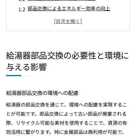
部品交換によるエネルギー効率の向上
環境に優しい給湯器の選び方
廃棄部品のリサイクル方法
製品寿命と環境負荷の関係
環境に優しいメンテナンス法
給湯器部品交換の必要性と環境に
効果的な給湯器メンテナンスで寿命を延ばす方
与える影響
法
定期メンテナンスのスケジュール化
専門業者による点検の重要性
給湯器部品交換の環境への配慮
部品交換のタイミングと方法
給湯器の部品交換を通じて、環境への配慮を実現するこ
日常的な清掃のポイント
とが可能です。部品交換によって古い部品が廃棄される
メンテナンスで寿命を延ばす理由
際、リサイクル可能な素材を使用することで、資源の有
セルフメンテナンスの注意点
効活用に繋がります。特に金属部品は再利用が可能で、