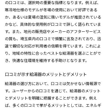
の口コミは、選択時の重要な指標となります。例えば、
最適な給湯器を見つけるための口コミ活用
寒冷地仕様のモデルが冬場の使用において好評である
法
か、あるいは夏場の湿気に強いモデルが推奨されている
口コミで探る理想の給湯器
かなど、具体的な使用例が口コミで詳しく語られていま
口コミから選ぶ最適な給湯器のポイント
す。また、地元の販売店やメーカーのアフターサービス
最適な給湯器選び、口コミが鍵を握る
の質も、埼玉県内の口コミで頻繁に言及されており、迅
埼玉県での最適給湯器探しに役立つ口コミ
速で親切な対応が利用者の信頼を得ています。これによ
り、地域の特性に合ったベストな給湯器を選ぶことがで
き、快適な住環境を維持する手助けとなります。
口コミが示す給湯器のメリットとデメリット
給湯器の選び方において、口コミは欠かせない情報源で
す。ユーザーからの口コミを通じて、給湯器のメリット
とデメリットを明確に把握することができます。例え
ば、多くの口コミで挙がるメリットとしては、エネルギ