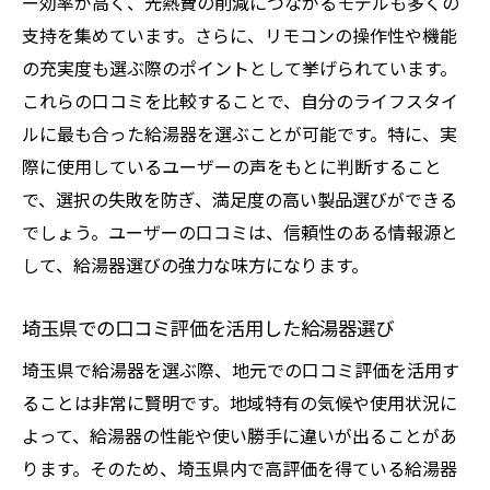
ー効率が高く、光熱費の削減につながるモデルも多くの
給湯器の機能性と口コミの関連性
支持を集めています。さらに、リモコンの操作性や機能
の充実度も選ぶ際のポイントとして挙げられています。
埼玉県内での給湯器性能と口コミの関係
これらの口コミを比較することで、自分のライフスタイ
性能を重視した給湯器選びと口コミ分析
ルに最も合った給湯器を選ぶことが可能です。特に、実
生活を支える給湯器口コミが示す選択基準
際に使用しているユーザーの声をもとに判断すること
口コミが示す給湯器の選択基準
で、選択の失敗を防ぎ、満足度の高い製品選びができる
生活に合わせた給湯器選びを口コミで考え
でしょう。ユーザーの口コミは、信頼性のある情報源と
る
して、給湯器選びの強力な味方になります。
ユーザーの生活スタイルと合う給湯器
埼玉県での口コミ評価を活用した給湯器選び
口コミで見つける生活に適した給湯器
給湯器選びにおける生活への口コミの影響
埼玉県で給湯器を選ぶ際、地元での口コミ評価を活用す
口コミで比較する給湯器の生活適合性
ることは非常に賢明です。地域特有の気候や使用状況に
よって、給湯器の性能や使い勝手に違いが出ることがあ
口コミを通じて見つける最適な給湯器
ります。そのため、埼玉県内で高評価を得ている給湯器
口コミが語る最適な給湯器の選び方