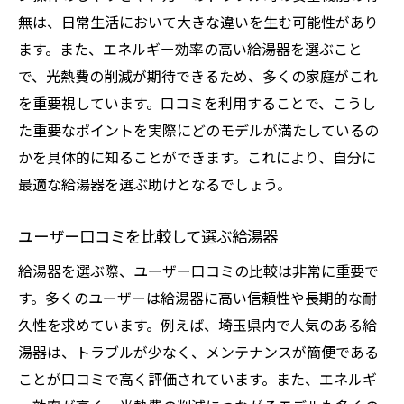
体験談で分かる給湯器の実用性
無は、日常生活において大きな違いを生む可能性があり
給湯器の選択に影響を与えるユーザー経験
ます。また、エネルギー効率の高い給湯器を選ぶこと
埼玉県のユーザー体験で考える給湯器選び
で、光熱費の削減が期待できるため、多くの家庭がこれ
埼玉県内で評判の高い給湯器を探る
を重要視しています。口コミを利用することで、こうし
埼玉県での高評価給湯器の特徴
た重要なポイントを実際にどのモデルが満たしているの
口コミで選ばれる埼玉の給湯器ブランド
かを具体的に知ることができます。これにより、自分に
最適な給湯器を選ぶ助けとなるでしょう。
埼玉県内で人気の給湯器を口コミで分析
評判の高い給湯器を口コミから見つける
ユーザー口コミを比較して選ぶ給湯器
埼玉県ユーザーが推薦する給湯器
給湯器を選ぶ際、ユーザー口コミの比較は非常に重要で
埼玉での給湯器選びに役立つ口コミ情報
す。多くのユーザーは給湯器に高い信頼性や長期的な耐
給湯器の性能と口コミを徹底比較
久性を求めています。例えば、埼玉県内で人気のある給
性能で選ぶ給湯器、口コミ情報と比較
湯器は、トラブルが少なく、メンテナンスが簡便である
給湯器の性能が口コミに示す影響
ことが口コミで高く評価されています。また、エネルギ
口コミで見る給湯器の性能評価