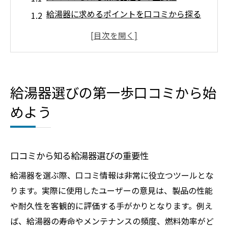
給湯器に求めるポイントを口コミから探る
ユーザー口コミを比較して選ぶ給湯器
埼玉県での口コミ評価を活用した給湯器選
び
口コミが示す給湯器のメリットとデメリッ
給湯器選びの第一歩口コミから始
ト
めよう
給湯器選びに役立つ口コミの読み方
ユーザーの声が示す給湯器の選び方
ユーザーが評価する給湯器の特徴
口コミから知る給湯器選びの重要性
口コミで見える給湯器の使用感
給湯器を選ぶ際、口コミ情報は非常に役立つツールとな
給湯器選びで役立つユーザーの経験談
ります。実際に使用したユーザーの意見は、製品の性能
埼玉県で人気の給湯器特徴を口コミから学
や耐久性を客観的に評価する手がかりとなります。例え
ぶ
ば、給湯器の寿命やメンテナンスの頻度、燃料効率がど