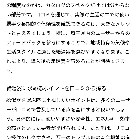
ユーザーの声が語る給湯器の長所
の程度なのかは、カタログのスペックだけでは分からな
給湯器の選び方、口コミからのアドバイス
い部分です。口コミを通じて、実際の生活の中での使い
勝手や長期的な信頼性を確認できるのは、大きなメリッ
口コミで見つける理想的な給湯器の秘密
トと言えるでしょう。特に、埼玉県内のユーザーからの
理想的な給湯器の条件を口コミから探る
フィードバックを参考にすることで、地域特有の気候や
口コミから浮かび上がる給湯器の秘密
生活スタイルに適した給湯器を選びやすくなります。こ
ユーザーの口コミで見つける給湯器の魅力
れにより、購入後の満足度を高めることが期待できま
埼玉県の給湯器選びに役立つ口コミ情報
す。
口コミで解明する給湯器選びのポイント
給湯器の秘密を口コミから紐解く
給湯器に求めるポイントを口コミから探る
給湯器選びユーザーのリアルな体験談に学ぶ
給湯器を選ぶ際に重視したいポイントは、多くのユーザ
リアルな体験談から学ぶ給湯器選び
ーが口コミで言及している点を基にすると良いでしょ
う。具体的には、使いやすさや安全性、エネルギー効率
ユーザーの体験が示す給湯器の選び方
の高さといった要素が挙げられます。たとえば、リモコ
給湯器選びで役立つ実際の使用者の声
ン操作のしやすさや、万一のトラブル時の安全機能の有