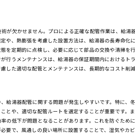
トラブルが起きた場合の対応方法
プロによる配管作業の安全性
管作業のプロが埼玉県で給湯器設置の鍵を握る
技術が欠かせません。プロによる正確な配管作業は、給湯
地域特性に合わせた配管設置の重要性
選定や、熱膨張を考慮した設置方法は、給湯器の長寿命化
プロが知る埼玉県の給湯器設置のポイント
状態を定期的に点検し、必要に応じて部品の交換や清掃を
配管作業のプロが提供する安心感
者が行うメンテナンスは、給湯器の保証期間内におけるト
給湯器設置後のフォローアップの充実
考慮した適切な配管とメンテナンスは、長期的なコスト削
プロの設置で得られるコストパフォーマンス
埼玉県での成功事例紹介
ロによる給湯器配管で埼玉県の家庭が快適に
り、給湯器配管に関する問題が発生しやすいです。特に、
プロの技術で得られる快適性
うことや、適切な配管ルートを選定することが重要です。
給湯器の性能を最大限に引き出す配管技術
効率の低下が問題となることがあります。これを防ぐため
が必要で、風通しの良い場所に設置することで、湿気やカ
季節ごとのメンテナンスポイント