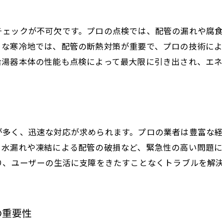
見積もりの取り方と比較ポイント
施工中に気をつけるべきポイント
チェックが不可欠です。プロの点検では、配管の漏れや腐
うな寒冷地では、配管の断熱対策が重要で、プロの技術に
施工後のチェックリスト
給湯器本体の性能も点検によって最大限に引き出され、エ
トラブル時の連絡先と対応方法
が多く、迅速な対応が求められます。プロの業者は豊富な
、水漏れや凍結による配管の破損など、緊急性の高い問題
り、ユーザーの生活に支障をきたすことなくトラブルを解
の重要性