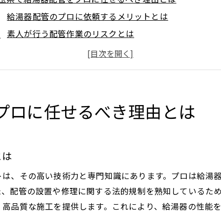
給湯器配管のプロに依頼するメリットとは
素人が行う配管作業のリスクとは
プロの技術がもたらす効率性と信頼性
給湯器の寿命を延ばすための配管技術
埼玉県特有の配管問題とその対策
給湯器配管のトラブルを未然に防ぐ方法
プロに任せるべき理由とは
湯器配管のプロに任せることで得られる安心感
プロの点検で何が変わるのか
とは
配管トラブル時の迅速な対応力
アフターサービスと定期メンテナンスの重要性
トは、その高い技術力と専門知識にあります。プロは給湯
信頼できる業者の選び方と注意点
た、配管の設置や修理に関する法的規制を熟知しているた
、高品質な施工を提供します。これにより、給湯器の性能
配管のプロが提供する保証内容