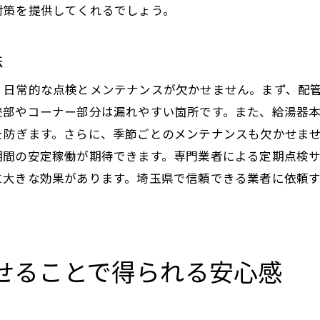
対策を提供してくれるでしょう。
プロが提案するライフスタイルに合った配管設置
埼玉県の気候に合わせた配管設置の工夫
法
家庭ごとのニーズに対応した配管設計
湯器配管をプロに任せることで得られるコスト削減効果
、日常的な点検とメンテナンスが欠かせません。まず、配
続部やコーナー部分は漏れやすい箇所です。また、給湯器
プロによる効率的な施工で節約できるコスト
を防ぎます。さらに、季節ごとのメンテナンスも欠かせま
長期的なメンテナンス費用の削減
期間の安定稼働が期待できます。専門業者による定期点検
給湯器の寿命を延ばすためのプロの配管技術
に大きな効果があります。埼玉県で信頼できる業者に依頼
トラブルが少ないことで得られる節約
エネルギー効率の向上による光熱費の削減
プロの施工で初期費用を抑える方法
せることで得られる安心感
玉県で給湯器配管をプロに依頼する際に知っておきたいポ
依頼前に確認すべき業者の実績
施工前の打ち合わせで確認すべき事項