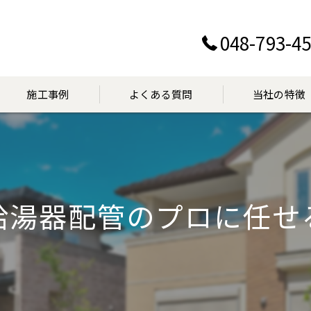
048-793-4
施工事例
よくある質問
当社の特徴
設置
交換
給湯器配管のプロに任せ
点検
マンション
見積り