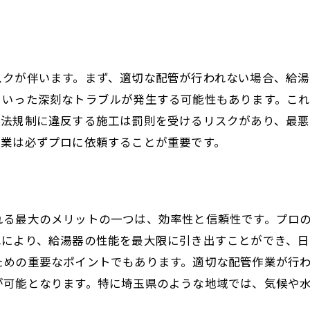
給湯器配管の長期的な安心感の理由
玉県内で信頼できる給湯器配管業者の選び方
信頼性の高い業者を選ぶ際のポイント
口コミや評価のチェック方法
スクが伴います。まず、適切な配管が行われない場合、給
といった深刻なトラブルが発生する可能性もあります。こ
業者の技術力と経験を見極める
、法規制に違反する施工は罰則を受けるリスクがあり、最
価格だけで選ばない重要性
作業は必ずプロに依頼することが重要です。
地元の業者を選ぶメリット
お問い合わせ時に確認すべき事項
湯器配管をプロに任せるとトラブルが防げる理由
れる最大のメリットの一つは、効率性と信頼性です。プロ
プロの配管設置で防げる主なトラブル
れにより、給湯器の性能を最大限に引き出すことができ、日
配管ミスによる二次被害の防止
ための重要なポイントでもあります。適切な配管作業が行
適切な配管材とその選定基準
が可能となります。特に埼玉県のような地域では、気候や
プロが行う定期的な点検の必要性