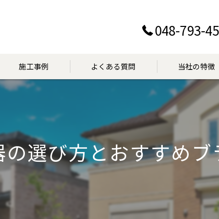
048-793-4
施工事例
よくある質問
当社の特徴
設置
交換
器の選び方とおすすめブ
点検
マンション
見積り