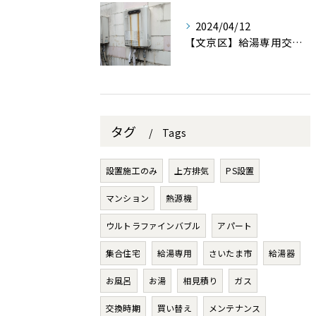
2024/04/12
【文京区】給湯専用交換設置を行いました。
タグ
Tags
設置施工のみ
上方排気
PS設置
マンション
熱源機
ウルトラファインバブル
アパート
集合住宅
給湯専用
さいたま市
給湯器
お風呂
お湯
相見積り
ガス
交換時期
買い替え
メンテナンス