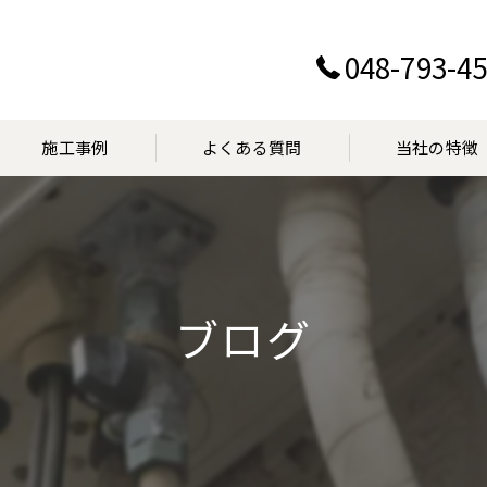
048-793-4
施工事例
よくある質問
当社の特徴
設置
交換
ブログ
点検
マンション
見積り