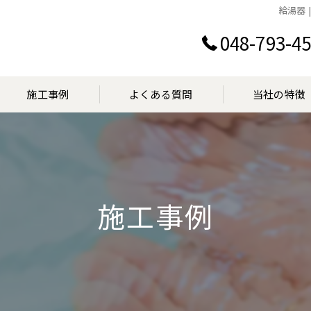
給湯器
048-793-4
施工事例
よくある質問
当社の特徴
設置
交換
施工事例
点検
マンション
見積り